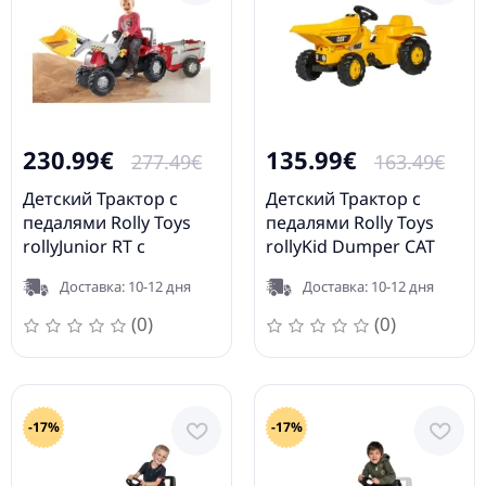
230.99€
135.99€
277.49€
163.49€
Детский Трактор с
Детский Трактор с
педалями Rolly Toys
педалями Rolly Toys
rollyJunior RT с
rollyKid Dumper CAT
прицепом и ковшом
024179
Доставка: 10-12 дня
Доставка: 10-12 дня
(3-8 лет) 811397
(0)
(0)
-17%
-17%