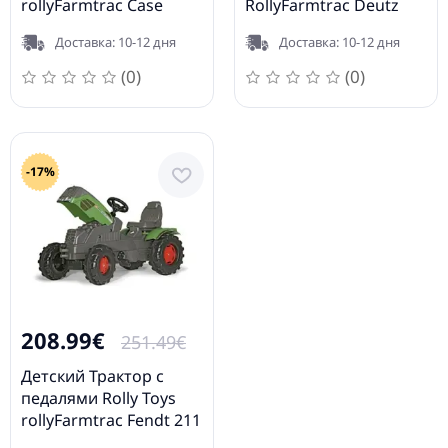
rollyFarmtrac Case
RollyFarmtrac Deutz
Puma CVX 240 601059
Agrotron 7250TTV
Доставка: 10-12 дня
Доставка: 10-12 дня
700035
(0)
(0)
-17%
208.99€
251.49€
Детский Трактор с
педалями Rolly Toys
rollyFarmtrac Fendt 211
Vario (3-8 лет) 601028