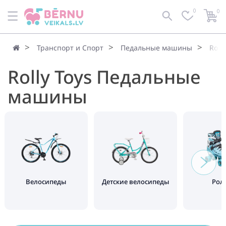
0
0
По умолчанию
Фильтр
Транспорт и Спорт
Педальные машины
Roll
Rolly Toys Педальные
машины
Велосипеды
Детские велосипеды
Рол