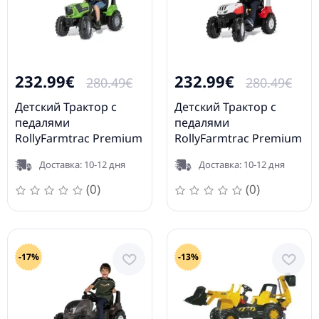
232.99€
232.99€
280.49€
280.49€
Детский Трактор с
Детский Трактор с
педалями
педалями
RollyFarmtrac Premium
RollyFarmtrac Premium
II Deutz 8280 TTV
II Steyr 6300 Terrus CVT
Доставка: 10-12 дня
Доставка: 10-12 дня
720057
720002
(0)
(0)
-17%
-13%