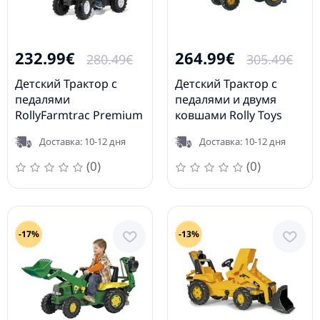
232.99€
264.99€
280.49€
305.49€
Детский Трактор с
Детский Трактор с
педалями
педалями и двумя
RollyFarmtrac Premium
ковшами Rolly Toys
II Valtra 720033
rollyJunior JCB (3-8 лет)
Доставка: 10-12 дня
Доставка: 10-12 дня
812004
(0)
(0)
-17%
-13%