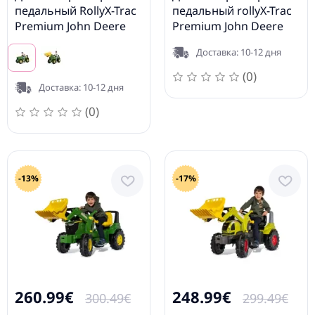
педальный RollyX-Trac
педальный rollyX-Trac
Premium John Deere
Premium John Deere
8400R (3 - 10 лет)
8400R с ковшом
Доставка: 10-12 дня
651047
(0)
Доставка: 10-12 дня
(0)
-13%
-17%
260.99€
248.99€
300.49€
299.49€