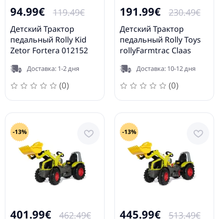
94.99€
191.99€
119.49€
230.49€
Детский Трактор
Детский Трактор
педальный Rolly Kid
педальный Rolly Toys
Zetor Fortera 012152
rollyFarmtrac Claas
(2,5-5 лет ) Германия
Arion 640 (3-8 лет)
Доставка: 1-2 дня
Доставка: 10-12 дня
012152
700233
(0)
(0)
-13%
-13%
401.99€
445.99€
462.49€
513.49€