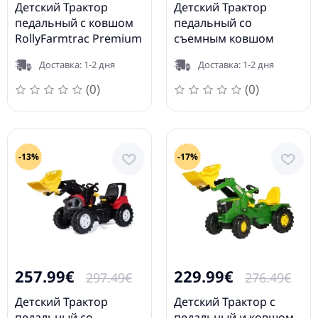
Детский Трактор
Детский Трактор
педальный с ковшом
педальный сo
RollyFarmtrac Premium
съемным ковшом
II John Deere 7310R (3-8
RollyFarmtrac Premium
Доставка: 1-2 дня
Доставка: 1-2 дня
лет)
CLAAS ARION 640 (3 - 8
лет)
(0)
(0)
-13%
-17%
257.99€
229.99€
297.49€
276.49€
Детский Трактор
Детский Трактор с
педальный со
педальный и ковшом