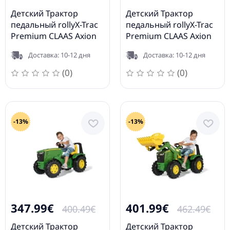
Детский Трактор
Детский Трактор
педальный rollyX-Trac
педальный rollyX-Trac
Premium CLAAS Axion
Premium CLAAS Axion
950 с ковшом 651092 (3
960 с ковшом, 2
Доставка: 10-12 дня
Доставка: 10-12 дня
-10 лет) Германия
скорости и тормоз
651122 (3-10 лет)
(0)
(0)
Германия
-13%
-13%
347.99€
401.99€
400.49€
462.49€
Детский Трактор
Детский Трактор