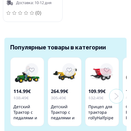
Доставка: 10-12 дня
(0)
Популярные товары в категории
114.99€
264.99€
109.99€
12
138.49€
305.49€
132.49€
14
Детский
Детский
Прицеп для
Go
Трактор с
Трактор с
трактора
Pe
педалями и
педалями и
rollyHalfpipe
Pn
прицепом
двумя
Krampe
Ri
Rolly Toys
ковшами
Германия
Me