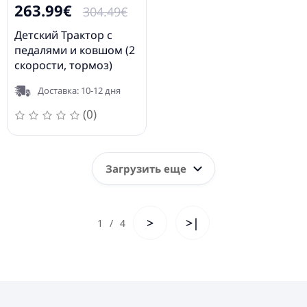
263.99€
304.49€
Детский Трактор с
педалями и ковшом (2
скорости, тормоз)
Rolly Toys rollyFarmtrac
Доставка: 10-12 дня
MB 1500 (3-8 лет)
046690
(0)
Загрузить еще
>
>|
1
/
4