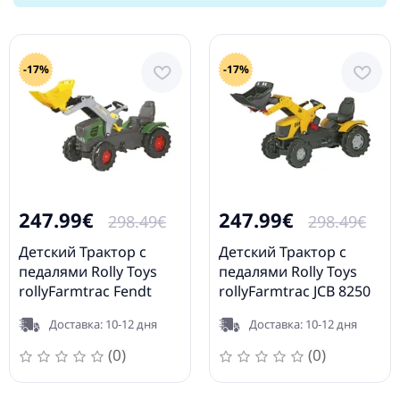
Rolly KID John
Rolly Toys
123230
Deere 012190
rollyJunior
JCB (3-8 лет)
812004
-17%
-17%
247.99€
247.99€
298.49€
298.49€
Детский Трактор с
Детский Трактор с
педалями Rolly Toys
педалями Rolly Toys
rollyFarmtrac Fendt
rollyFarmtrac JCB 8250
Vario 211 340 (3 - 8 лет )
(3-8 лет) 611003
Доставка: 10-12 дня
Доставка: 10-12 дня
611058
(0)
(0)