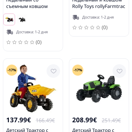
съемным ковшом
Rolly Toys rollyFarmtrac
rollyFarmtrac Premium
John Deere 6210R (3-8
Доставка: 1-2 дня
II Lintrac 730117
лет) 611096
(0)
Доставка: 1-2 дня
(0)
-17%
-17%
137.99€
208.99€
166.49€
251.49€
Детский Трактор с
Детский Трактор с