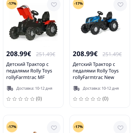
-17%
-17%
208.99€
208.99€
251.49€
251.49€
Детский Трактор с
Детский Трактор с
педалями Rolly Toys
педалями Rolly Toys
rollyFarmtrac MF
rollyFarmtrac New
601158
Holland (3-8 лет)
Доставка: 10-12 дня
Доставка: 10-12 дня
601295
(0)
(0)
-17%
-17%