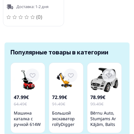
Доставка: 1-2 дня
(0)
Популярные товары в категории
47.99€
72.99€
78.99€
64.49€
91.49€
99.49€
Машина
Большой
Bērnu Auto,
каталка с
экскаватор
Stumjams Ar
ручкой 614W
rollyDigger
Kājām, Balts
Red
JCB (3-5 лет)
Vidaxl