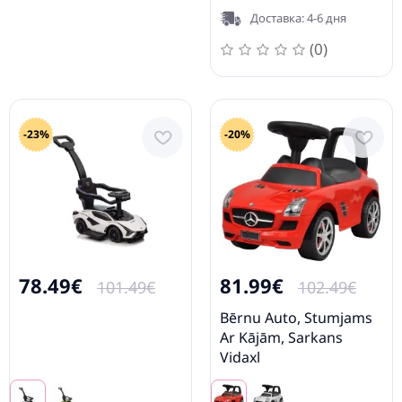
Доставка: 4-6 дня
(0)
-23%
-20%
78.49€
81.99€
101.49€
102.49€
Bērnu Auto, Stumjams
Ar Kājām, Sarkans
Vidaxl