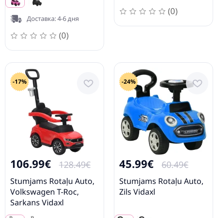
(0)
Доставка: 4-6 дня
(0)
-17%
-24%
106.99€
45.99€
128.49€
60.49€
Stumjams Rotaļu Auto,
Stumjams Rotaļu Auto,
Volkswagen T-Roc,
Zils Vidaxl
Sarkans Vidaxl