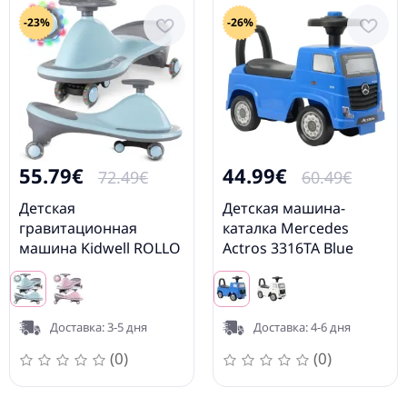
-23%
-26%
55.79€
44.99€
72.49€
60.49€
Детская
Детская машина-
гравитационная
каталка Mercedes
машина Kidwell ROLLO
Actros 3316TA Blue
Blue
Доставка: 3-5 дня
Доставка: 4-6 дня
(0)
(0)