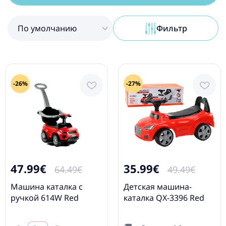
По умолчанию
Фильтр
-26%
-27%
47.99€
35.99€
64.49€
49.49€
Машина каталка с
Детская машина-
ручкой 614W Red
каталка QX-3396 Red