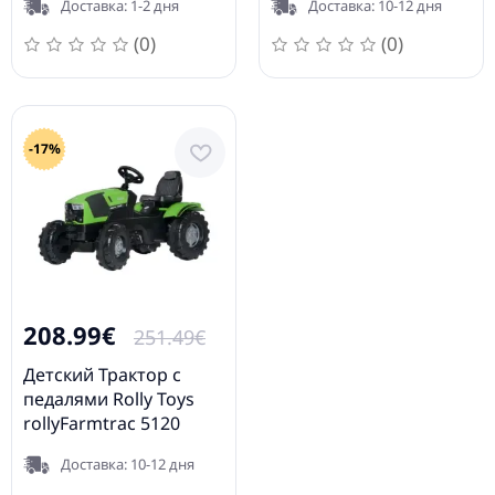
Доставка: 1-2 дня
Доставка: 10-12 дня
II Lintrac 730117
(0)
(0)
-17%
208.99€
251.49€
Детский Трактор с
педалями Rolly Toys
rollyFarmtrac 5120
Deutz-Fahr 601240
Доставка: 10-12 дня