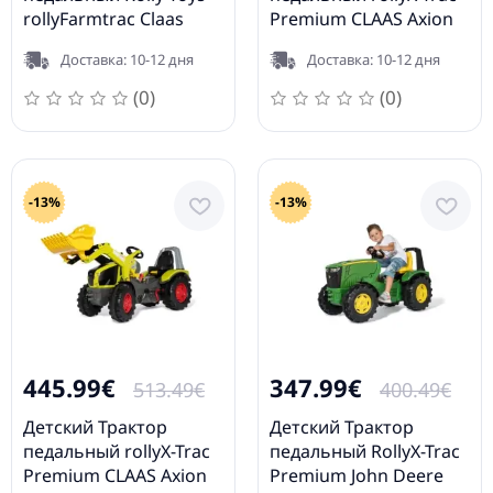
rollyFarmtrac Claas
Premium CLAAS Axion
Arion 640 (3-8 лет)
950 с ковшом 651092 (3
Доставка: 10-12 дня
Доставка: 10-12 дня
700233
-10 лет) Германия
(0)
(0)
-13%
-13%
445.99€
347.99€
513.49€
400.49€
Детский Трактор
Детский Трактор
педальный rollyX-Trac
педальный RollyX-Trac
Premium CLAAS Axion
Premium John Deere