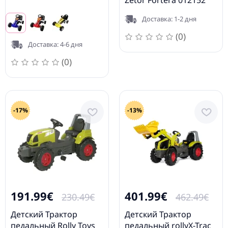
Zetor Fortera 012152
(2,5-5 лет ) Германия
Доставка: 1-2 дня
012152
(0)
Доставка: 4-6 дня
(0)
-17%
-13%
191.99€
401.99€
230.49€
462.49€
Детский Трактор
Детский Трактор
педальный Rolly Toys
педальный rollyX-Trac