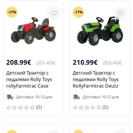
JCB (3-8 лет)
812004
-17%
-17%
208.99€
210.99€
251.49€
253.49€
Детский Трактор с
Детский Трактор с
педалями Rolly Toys
педалями Rolly Toys
rollyFarmtrac Case
RollyFarmtrac Deutz
Puma CVX 240 601059
Agrotron 7250TTV
Доставка: 10-12 дня
Доставка: 10-12 дня
700035
(0)
(0)