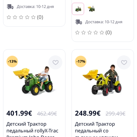
960 с ковшом, 2
8400R (3 - 10 лет)
Доставка: 10-12 дня
скорости и тормоз
651122 (3-10 лет)
(0)
Германия
Доставка: 10-12 дня
(0)
-13%
-17%
401.99€
248.99€
462.49€
299.49€
Детский Трактор
Детский Трактор
педальный rollyX-Trac
педальный сo