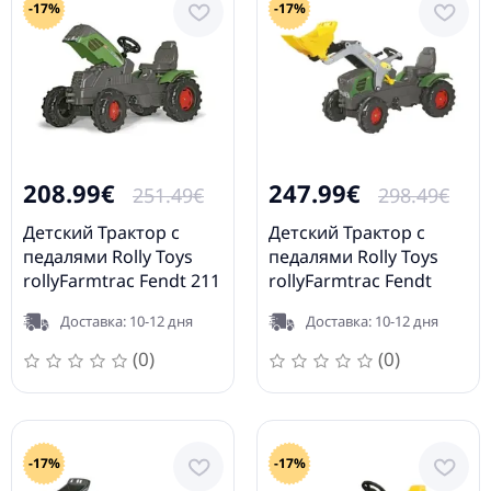
-17%
-17%
208.99€
247.99€
251.49€
298.49€
Детский Трактор с
Детский Трактор с
педалями Rolly Toys
педалями Rolly Toys
rollyFarmtrac Fendt 211
rollyFarmtrac Fendt
Vario (3-8 лет) 601028
Vario 211 340 (3 - 8 лет )
Доставка: 10-12 дня
Доставка: 10-12 дня
611058
(0)
(0)
-17%
-17%