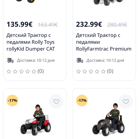
135.99€
232.99€
163.49€
280.49€
Детский Трактор с
Детский Трактор с
педалями Rolly Toys
педалями
rollyKid Dumper CAT
RollyFarmtrac Premium
024179
II Deutz 8280 TTV
Доставка: 10-12 дня
Доставка: 10-12 дня
720057
(0)
(0)
-17%
-17%