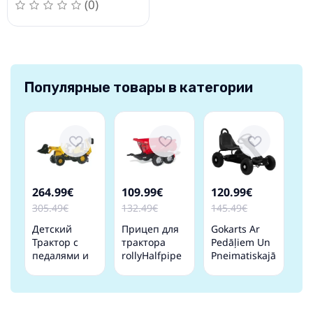
(0)
Популярные товары в категории
264.99€
109.99€
120.99€
305.49€
132.49€
145.49€
Детский
Прицеп для
Gokarts Ar
Трактор с
трактора
Pedāļiem Un
педалями и
rollyHalfpipe
Pneimatiskajām
двумя
Krampe
Riepām,
ковшами
Германия
Melns Vidaxl
Rolly Toys
123230
rollyJunior