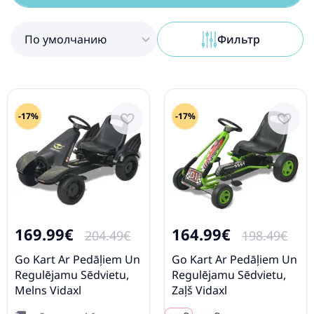
По умолчанию
Фильтр
-17%
-17%
169.99€
164.99€
204.49€
198.49€
Go Kart Ar Pedāļiem Un
Go Kart Ar Pedāļiem Un
Regulējamu Sēdvietu,
Regulējamu Sēdvietu,
Melns Vidaxl
Zaļš Vidaxl