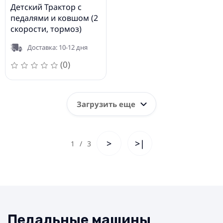
Детский Трактор с
педалями и ковшом (2
скорости, тормоз)
Rolly Toys rollyFarmtrac
Доставка: 10-12 дня
MB 1500 (3-8 лет)
046690
(0)
Загрузить еще
>
>|
1
/
3
Педальные машины