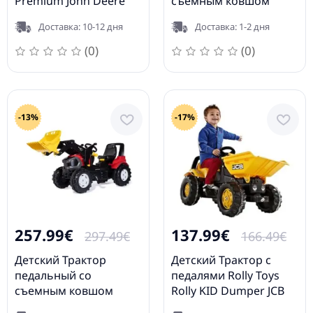
Premium John Deere
съемным ковшом
8400R с ковшом
RollyFarmtrac Premium
Доставка: 10-12 дня
Доставка: 1-2 дня
651047
CLAAS ARION 640 (3 - 8
лет)
(0)
(0)
-13%
-17%
257.99€
137.99€
297.49€
166.49€
Детский Трактор
Детский Трактор с
педальный со
педалями Rolly Toys
съемным ковшом
Rolly KID Dumper JCB
rollyFarmtrac Premium
024247