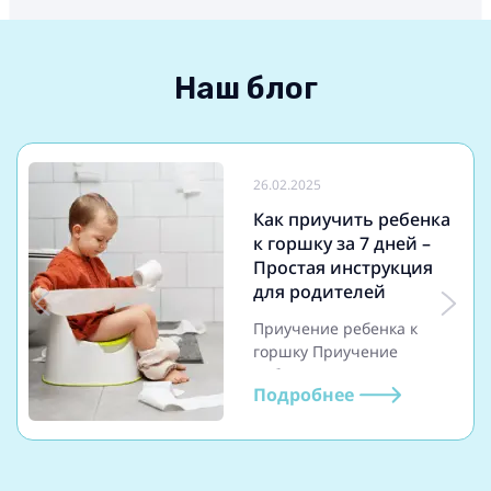
Наш блог
26.02.2025
Как приучить ребенка
к горшку за 7 дней –
Простая инструкция
для родителей
Приучение ребенка к
горшку Приучение
ребенка к горшку —
Подробнее
важный этап его развития.
Правильный подход
поможет сделать этот
процесс легким и
комфортным как для