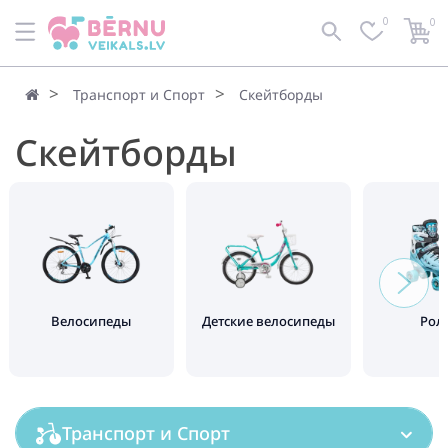
0
0
По умолчанию
Фильтр
Транспорт и Спорт
Cкейтборды
Cкейтборды
Велосипеды
Детские велосипеды
Рол
Транспорт и Спорт