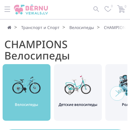
0
0
По умолчанию
Фильтр
Транспорт и Спорт
Велосипеды
CHAMPIONS 
CHAMPIONS
Велосипеды
Велосипеды
Детские велосипеды
Рол