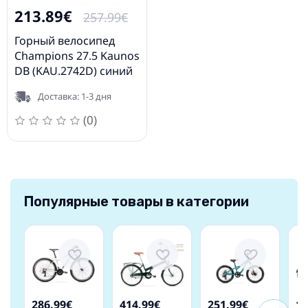
213.89€
257.99€
Горный велосипед
Champions 27.5 Kaunos
DB (KAU.2742D) синий
(17)
Доставка: 1-3 дня
(0)
Популярные товары в категории
286.99€
414.99€
251.99€
14