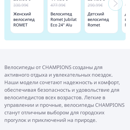
330.99€
477.99€
290.99€
17
Женский
Bелосипед
Детский
Де
велосипед
Romet Jubilat
велосипед
ве
ROMET
Eco 24" Alu
Romet
Mo
JOLENE 7.0
Classic 15"
Rambler Fit
Li
LTD 17M
Green
Turquoise 20
20
white
collas
Велосипеды от CHAMPIONS созданы для
активного отдыха и увлекательных поездок.
Наши модели сочетают надежность и комфорт,
обеспечивая безопасность и удовольствие для
велосипедистов всех возрастов. Легкие в
управлении и прочные, велосипеды CHAMPIONS
станут отличным выбором для городских
прогулок и приключений на природе.