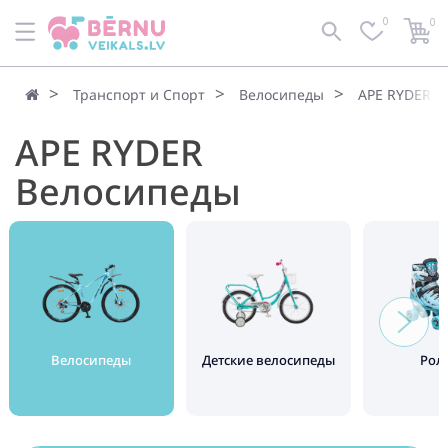
0
0
По умолчанию
Фильтр
Транспорт и Спорт
Велосипеды
APE RYDER В
APE RYDER
Велосипеды
Велосипеды
Детские велосипеды
Рол