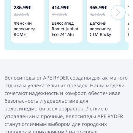
286.99€
414.99€
365.99€
17
330.99€
477.99€
421.99€
20
Женский
Bелосипед
Детский
Де
велосипед
Romet Jubilat
велосипед
ве
ROMET
Eco 24" Alu
CTM Rocky
Ro
JOLENE 7.0
Classic 15"
Pink 3.0 24"
Gr
LTD 17M
Green
20
white
Велосипеды от APE RYDER созданы для активного
отдыха и увлекательных поездок. Наши модели
сочетают надежность и комфорт, обеспечивая
безопасность и удовольствие для
велосипедистов всех возрастов. Легкие в
управлении и прочные, велосипеды APE RYDER
станут отличным выбором для городских
прогулок и приключений на природе.