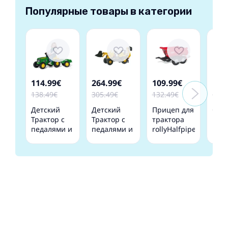
Популярные товары в категории
114.99€
264.99€
109.99€
120
138.49€
305.49€
132.49€
145.
Детский
Детский
Прицеп для
Goka
Трактор с
Трактор с
трактора
Ped
педалями и
педалями и
rollyHalfpipe
Un
прицепом
двумя
Krampe
Pnei
Rolly Toys
ковшами
Германия
Rie
Rolly KID
Rolly Toys
123230
Mel
John Deere
rollyJunior
Vida
012190
JCB (3-8 лет)
812004