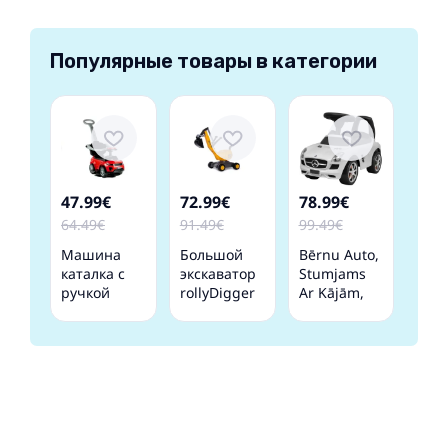
Популярные товары в категории
47.99€
72.99€
78.99€
64.49€
91.49€
99.49€
Машина
Большой
Bērnu Auto,
каталка с
экскаватор
Stumjams
ручкой
rollyDigger
Ar Kājām,
614W Red
JCB (3-5 лет)
Balts Vidaxl
421183
Германия