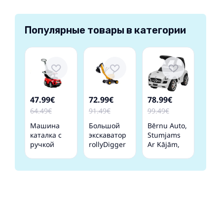
Популярные товары в категории
47.99€
72.99€
78.99€
64.49€
91.49€
99.49€
Машина
Большой
Bērnu Auto,
каталка с
экскаватор
Stumjams
ручкой
rollyDigger
Ar Kājām,
614W Red
JCB (3-5 лет)
Balts Vidaxl
421183
Германия