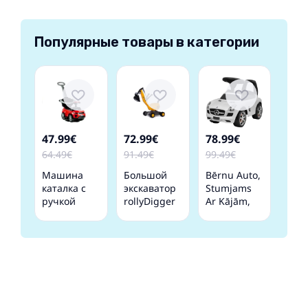
Популярные товары в категории
47.99€
72.99€
78.99€
64.49€
91.49€
99.49€
Машина
Большой
Bērnu Auto,
каталка с
экскаватор
Stumjams
ручкой
rollyDigger
Ar Kājām,
614W Red
JCB (3-5 лет)
Balts Vidaxl
421183
Германия