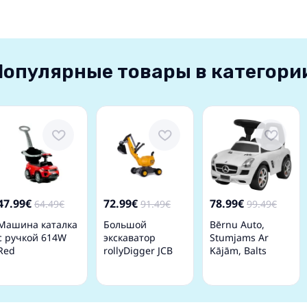
Популярные товары в категори
47.99€
72.99€
78.99€
64.49€
91.49€
99.49€
Машина каталка
Большой
Bērnu Auto,
с ручкой 614W
экскаватор
Stumjams Ar
Red
rollyDigger JCB
Kājām, Balts
(3-5 лет) 421183
Vidaxl
Германия