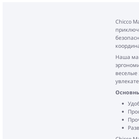
Chicco М
приключ
безопасн
координа
Наша маш
эргономи
веселые 
увлекате
Основны
Удо
Про
Про
Раз
Chicco 