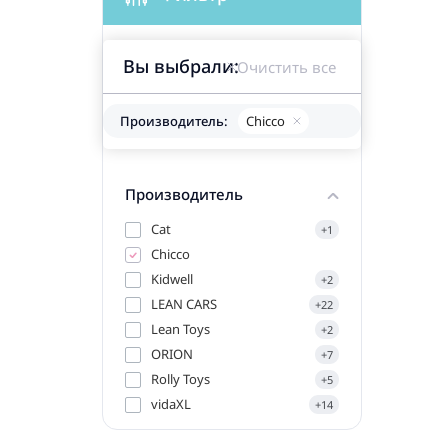
Вы выбрали:
Очистить все
Производитель:
Chicco
Производитель
Cat
+1
Chicco
Kidwell
+2
LEAN CARS
+22
Lean Toys
+2
ORION
+7
Rolly Toys
+5
vidaXL
+14