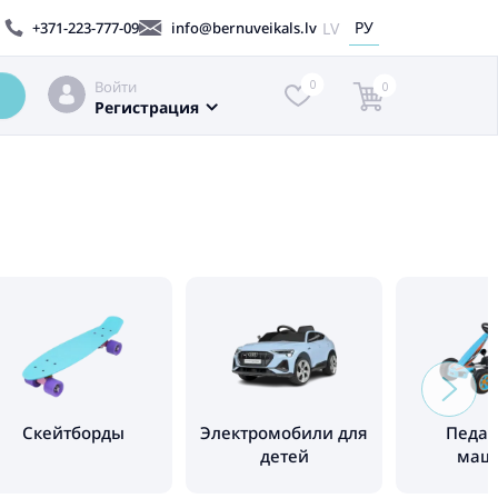
РУ
LV
+371-223-777-09
info@bernuveikals.lv
Войти
0
0
Регистрация
Cкейтборды
Электромобили для
Педа
детей
маш