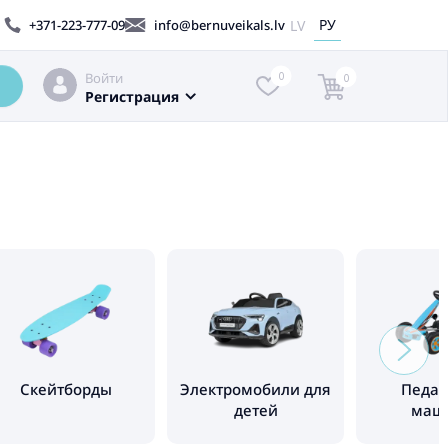
РУ
LV
+371-223-777-09
info@bernuveikals.lv
Войти
0
0
Регистрация
Cкейтборды
Электромобили для
Педа
детей
маш