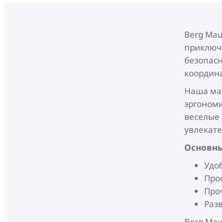
Berg Маш
приключ
безопасн
координа
Наша маш
эргономи
веселые 
увлекате
Основны
Удо
Про
Про
Раз
Berg Ма