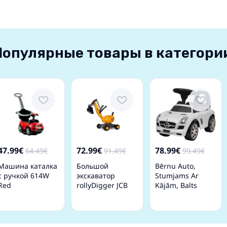
Популярные товары в категори
47.99€
72.99€
78.99€
64.49€
91.49€
99.49€
Машина каталка
Большой
Bērnu Auto,
с ручкой 614W
экскаватор
Stumjams Ar
Red
rollyDigger JCB
Kājām, Balts
(3-5 лет) 421183
Vidaxl
Германия