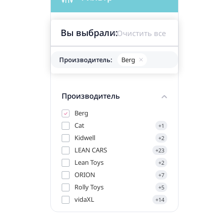
Вы выбрали:
Очистить все
Производитель:
Berg
Производитель
Berg
Cat
+1
Kidwell
+2
LEAN CARS
+23
Lean Toys
+2
ORION
+7
Rolly Toys
+5
vidaXL
+14