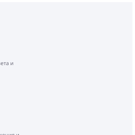
ета и
жения и