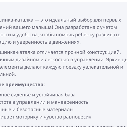
инка-каталка — это идеальный выбор для первых
ений вашего малыша! Она разработана с учетом
ости и удобства, чтобы помочь ребенку развивать
цию и уверенность в движениях.
инка-каталка отличается прочной конструкцией,
чным дизайном и легкостью в управлении. Яркие цв
элементы делают каждую поездку увлекательной и
льной.
е преимущества:
бное сиденье и устойчивая база
стота в управлении и маневренность
чные и безопасные материалы
вивает моторику и чувство равновесия
шинка-каталка подарит вашему малышу радость дви