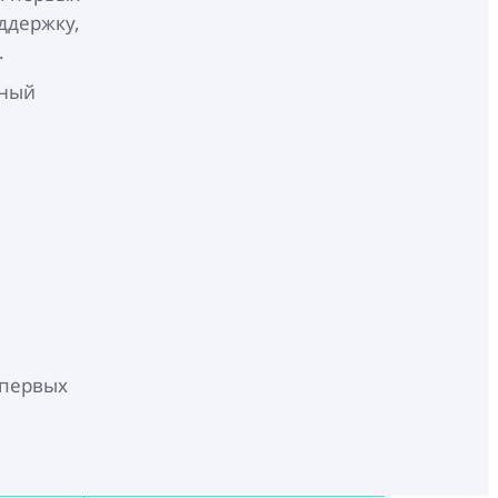
ддержку,
.
чный
 первых