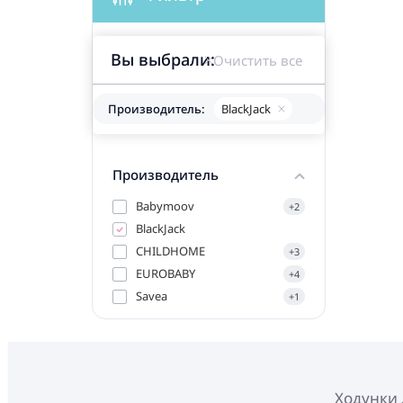
Вы выбрали:
Очистить все
Производитель:
BlackJack
Производитель
Babymoov
+2
BlackJack
CHILDHOME
+3
EUROBABY
+4
Savea
+1
Ходунки 