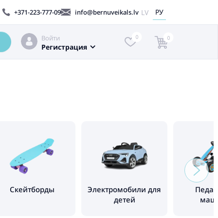
РУ
LV
+371-223-777-09
info@bernuveikals.lv
Войти
0
0
Регистрация
Cкейтборды
Электромобили для
Педа
детей
маш