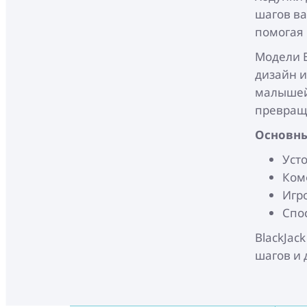
шагов ва
помогая 
Модели B
дизайн и
малышей
превраща
Основны
Уст
Ком
Игр
Спо
BlackJac
шагов и 