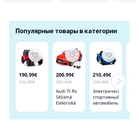
Популярные товары в категории
190.99€
200.99€
210.49€
65.
232.49€
241.49€
256.49€
84.4
Audi Tt Rs
Электрический
TR1
Sēžamā
спортивный
Elect
Elektriskā
автомобиль
Rid
Mašīna
для детей
Qua
Bērniem,
Ford
Tālvadības
Mustang
Pults,
GT500
Sarkana
Shelby Blue