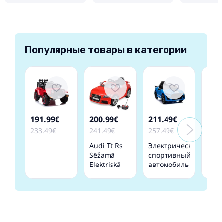
Популярные товары в категории
191.99€
200.99€
211.49€
65.
233.49€
241.49€
257.49€
84.4
Audi Tt Rs
Электрический
TR1
Sēžamā
спортивный
Elect
Elektriskā
автомобиль
Rid
Mašīna
для детей
Qua
Bērniem,
Ford
Tālvadības
Mustang
Pults,
GT500
Sarkana
Shelby Blue