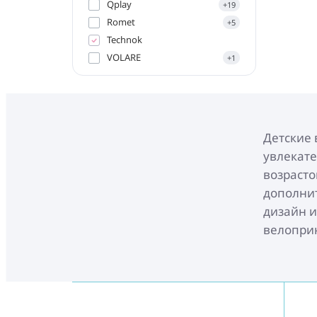
Qplay
+19
Romet
+5
Technok
VOLARE
+1
Детские 
увлекате
возрасто
дополни
дизайн и
велопри