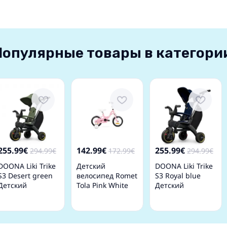
Популярные товары в категори
255.99€
142.99€
255.99€
294.99€
172.99€
294.99€
DOONA Liki Trike
Детский
DOONA Liki Trike
S3 Desert green
велосипед Romet
S3 Royal blue
Детский
Tola Pink White
Детский
трехколесный
12 collas
трехколесный
велосипед
велосипед