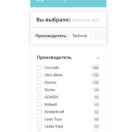
Вы выбрали:
Очистить все
Производитель:
Technok
Производитель
Coccolle
+44
Dino Bikes
+16
Doona
+18
Dorex
+4
GOKIDY
+3
Kidwell
+2
KinderKraft
+2
Lean Toys
+6
LEAN Trike
+7