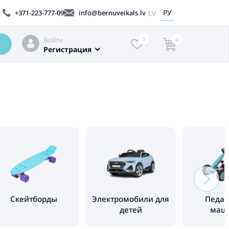
РУ
LV
+371-223-777-09
info@bernuveikals.lv
Войти
0
0
Регистрация
Cкейтборды
Электромобили для
Педа
детей
маш