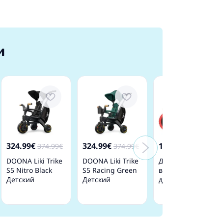
и
324.99€
324.99€
147.99€
374.99€
374.99€
178.99€
DOONA Liki Trike
DOONA Liki Trike
Детский
S5 Nitro Black
S5 Racing Green
велосипед
Детский
Детский
двухколесный
трехколесный
трехколесный
Dino bikes
велосипед
велосипед
Spiderman 14"
143G-SA