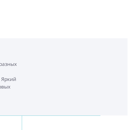
 разных
 Яркий
рвых