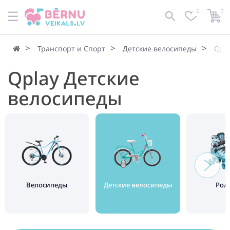
0
0
По умолчанию
Фильтр
Транспорт и Спорт
Детские велосипеды
Qpl
Qplay Детские
велосипеды
Велосипеды
Детские велосипеды
Рол