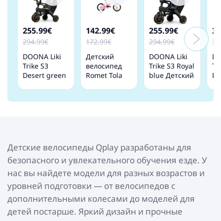
255.99€
142.99€
255.99€
32
294.99€
172.99€
294.99€
37
DOONA Liki
Детский
DOONA Liki
DO
Trike S3
велосипед
Trike S3 Royal
Tr
Desert green
Romet Tola
blue Детский
Bl
Детский
Pink White 12
трехколесный
Де
трехколесный
collas
велосипед
тр
велосипед
ве
Детские велосипеды Qplay разработаны для
безопасного и увлекательного обучения езде. У
нас вы найдете модели для разных возрастов и
уровней подготовки — от велосипедов с
дополнительными колесами до моделей для
детей постарше. Яркий дизайн и прочные