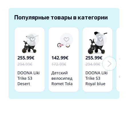
Популярные товары в категории
255.99€
142.99€
255.99€
324
294.99€
172.99€
294.99€
374.
DOONA Liki
Детский
DOONA Liki
DOO
Trike S3
велосипед
Trike S3
Trik
Desert
Romet Tola
Royal blue
Nitr
green
Pink White
Детский
Дет
Детский
12 collas
трехколесный
тре
трехколесный
велосипед
вел
велосипед