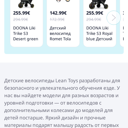
255.99€
142.99€
255.99€
32
294.99€
172.99€
294.99€
37
DOONA Liki
Детский
DOONA Liki
DO
Trike S3
велосипед
Trike S3 Royal
Tr
Desert green
Romet Tola
blue Детский
Bl
Детский
Pink White 12
трехколесный
Де
трехколесный
collas
велосипед
тр
велосипед
ве
Детские велосипеды Lean Toys разработаны для
безопасного и увлекательного обучения езде. У
нас вы найдете модели для разных возрастов и
уровней подготовки — от велосипедов с
дополнительными колесами до моделей для
детей постарше. Яркий дизайн и прочные
материалы подарят малышу радость от первых