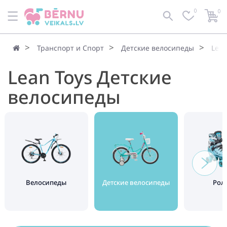
0
0
По умолчанию
Фильтр
Транспорт и Спорт
Детские велосипеды
Lean
Lean Toys Детские
велосипеды
Велосипеды
Детские велосипеды
Рол