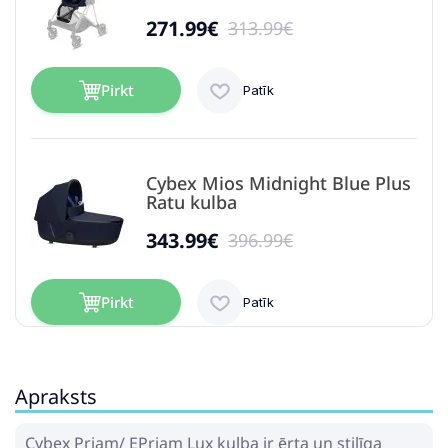
271.99€
313.99€
Pirkt
Patīk
Cybex Mios Midnight Blue Plus
Ratu kulba
343.99€
396.99€
Pirkt
Patīk
Apraksts
Cybex Mios Fashion Edition
Rebellious Ratu kulba
Cybex Priam/ EPriam Lux kulba ir ērta un stilīga