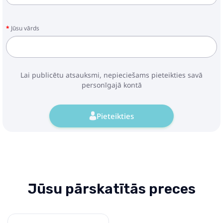
Jūsu vārds
Cybex Mios Rosenrot Red by
Alec Voelkel Ratu kulba
631.99€
695.99€
Lai publicētu atsauksmi, nepieciešams pieteikties savā
personīgajā kontā
Pirkt
Patīk
Pieteikties
Cybex Mios Autumn Gold Ratu
kulba
414.99€
477.99€
Jūsu pārskatītās preces
Pirkt
Patīk