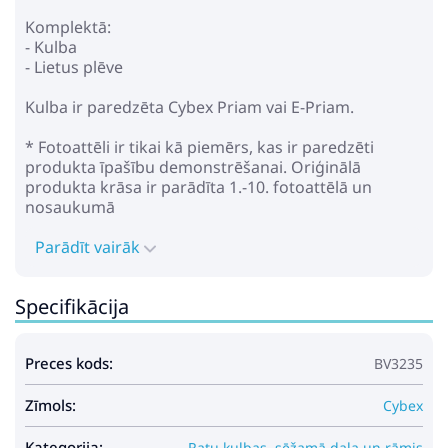
Pirkt
Patīk
Komplektā:
- Kulba
- Lietus plēve
Kulba ir paredzēta Cybex Priam vai E-Priam.
Ratiņu kulba MAXI-COSI Oria
Carrycot Nomad Brown
* Fotoattēli ir tikai kā piemērs, kas ir paredzēti
produkta īpašību demonstrēšanai. Oriģinālā
193.00€
232.99€
produkta krāsa ir parādīta 1.-10. fotoattēlā un
nosaukumā
Pirkt
Patīk
Parādīt vairāk
Specifikācija
Cybex Mios Lux Jewels of
Nature Ratu kulba
Preces kods:
BV3235
459.99€
529.99€
Zīmols:
Cybex
Pirkt
Kategorija:
Ratu kulbas, sēžamā daļa un rāmis
Patīk