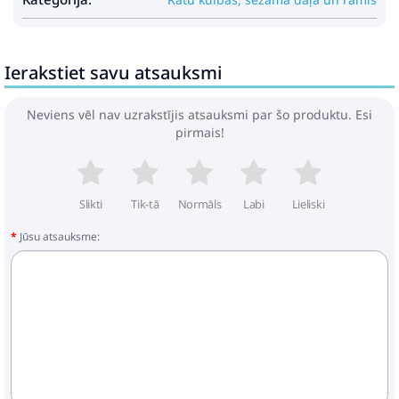
Ierakstiet savu atsauksmi
Ratu kulba Cavoe Axo Shine
Flamingo
Neviens vēl nav uzrakstījis atsauksmi par šo produktu. Esi
151.29€
185.49€
pirmais!
Pirkt
Patīk
Slikti
Tik-tā
Normāls
Labi
Lieliski
Jūsu atsauksme:
Peg Perego CITY LOOP True
Black Pastaigu Bloks
193.39€
235.49€
Pirkt
Patīk