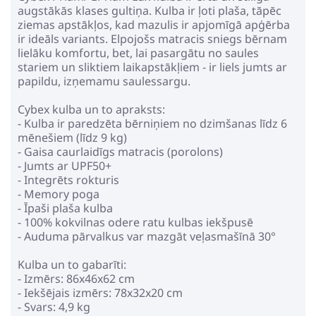
301.99€
347.99€
augstākās klases gultiņa. Kulba ir ļoti plaša, tāpēc
ziemas apstākļos, kad mazulis ir apjomīgā apģērba
ir ideāls variants. Elpojošs matracis sniegs bērnam
Pirkt
Patīk
lielāku komfortu, bet, lai pasargātu no saules
stariem un sliktiem laikapstākļiem - ir liels jumts ar
papildu, izņemamu saulessargu.
Cybex kulba un to apraksts:
Leclerc Baby Black Ratiņu kulba
- Kulba ir paredzēta bērniņiem no dzimšanas līdz 6
mēnešiem (līdz 9 kg)
216.99€
260.99€
- Gaisa caurlaidīgs matracis (porolons)
- Jumts ar UPF50+
- Integrēts rokturis
- Memory poga
Pirkt
Patīk
- Īpaši plaša kulba
- 100% kokvilnas odere ratu kulbas iekšpusē
- Auduma pārvalkus var mazgāt veļasmašīnā 30°
Riko Musso 02
Kulba un to gabarīti:
Forest, augšējā daļa
- Izmērs: 86x46x62 cm
Ratu kulba
- Iekšējais izmērs: 78x32x20 cm
137.89€
165.99€
- Svars: 4,9 kg