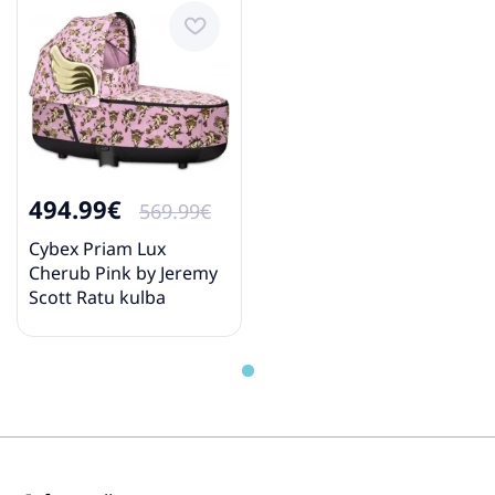
Cybex Mios Lux True Red Ratu
kulba
301.99€
347.99€
Pirkt
Patīk
494.99€
569.99€
Cybex Priam Lux
Cherub Pink by Jeremy
Cybex Melio 2.0 Magnolia Pink
Scott Ratu kulba
Ratiņu kulba
246.99€
296.99€
Pirkt
Patīk