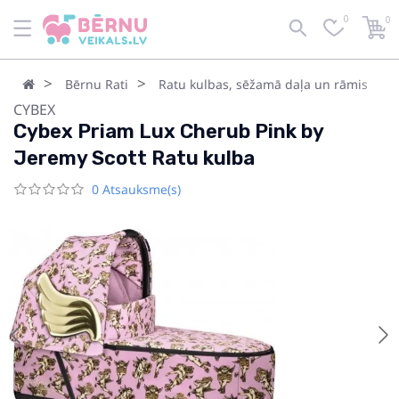
0
0
Bērnu Rati
Ratu kulbas, sēžamā daļa un rāmis
CYBEX
Cybex Priam Lux Cherub Pink by
Jeremy Scott Ratu kulba
0 Atsauksme(s)