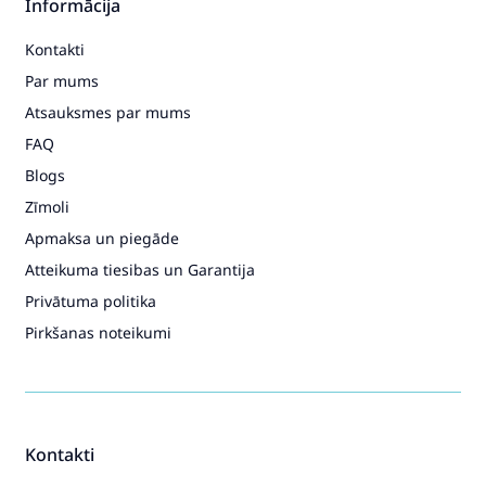
Informācija
Peg Perego City Loop Seat
Metal IS11280000MO64
Kontakti
Pastaigu bloks
193.39€
235.49€
Par mums
Atsauksmes par mums
FAQ
Pirkt
Patīk
Blogs
Zīmoli
Apmaksa un piegāde
Atteikuma tiesibas un Garantija
Privātuma politika
Pirkšanas noteikumi
Kontakti