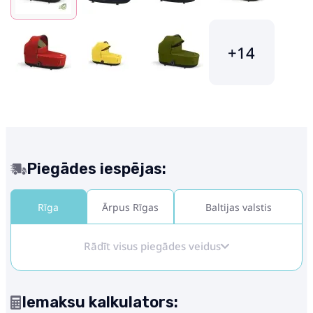
+14
Piegādes iespējas:
Rīga
Ārpus Rīgas
Baltijas valstis
Rādīt visus piegādes veidus
Iemaksu kalkulators: