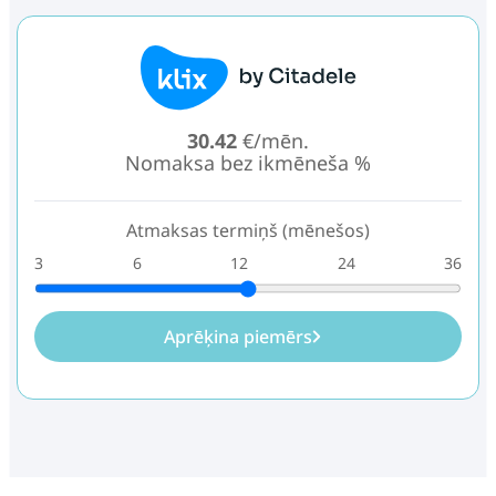
30.42
€/mēn.
Nomaksa bez ikmēneša %
Atmaksas termiņš (mēnešos)
3
6
12
24
36
Aprēķina piemērs