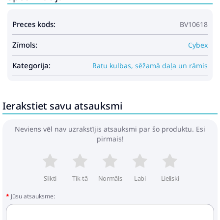
Preces kods:
BV10618
Zīmols:
Cybex
Kategorija:
Ratu kulbas, sēžamā daļa un rāmis
Ierakstiet savu atsauksmi
Neviens vēl nav uzrakstījis atsauksmi par šo produktu. Esi
pirmais!
Slikti
Tik-tā
Normāls
Labi
Lieliski
Jūsu atsauksme: