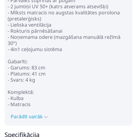
- Pārvalks stiprinās ar pogām
- 2 jumtiņi UV 50+ (katrs atverams atsevišķi)
- Mīksts matracis no augstas kvalitātes porolona
(pretalerģisks)
- Lieliska ventilācija
- Rokturis pārnēsāšanai
- Noņemama odere (mazgāšana manuālā režīmā
30°)
- 4in1 ceļojumu sistēma
Gabarīti:
- Garums: 83 cm
- Platums: 41 cm
- Svars: 4 kg
Komplektā:
- Kulba
- Matracis
Parādīt vairāk
Specifikācija