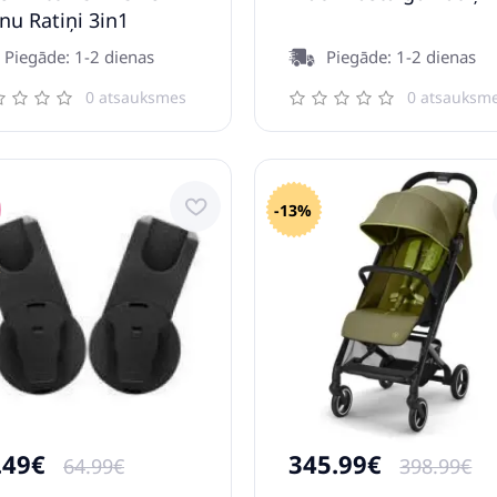
nu Ratiņi 3in1
Piegāde: 1-2 dienas
Piegāde: 1-2 dienas
0 atsauksmes
0 atsauksm
-13%
.49€
345.99€
64.99€
398.99€