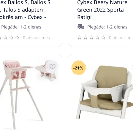
ex Balios S, Balios S
Cybex Beezy Nature
, Talos S adapteri
Green 2022 Sporta
okrēslam - Cybex -
Ratiņi
i Cosi - BeSafe
Piegāde: 1-2 dienas
Piegāde: 1-2 dienas
0 atsauksmes
0 atsauksm
-21%