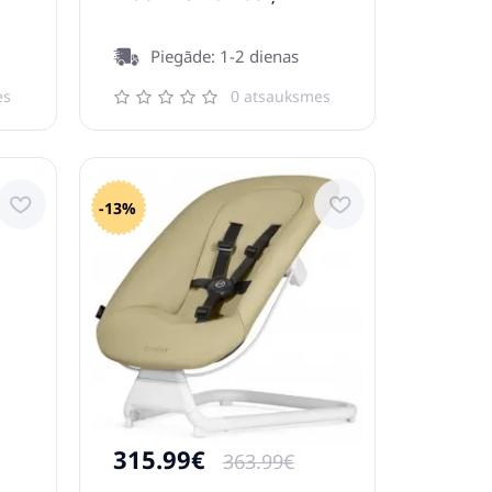
Piegāde: 1-2 dienas
es
0 atsauksmes
-13%
315.99€
363.99€