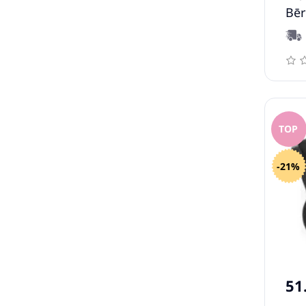
Bēr
TOP
-21%
51