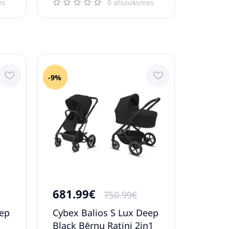
es
0 atsauksmes
-9%
681.99€
750.99€
eep
Cybex Balios S Lux Deep
Black Bērnu Ratiņi 2in1