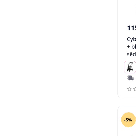
11
Cyb
+ b
sēd
-5%