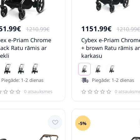
51.99€
1151.99€
1210.99€
1210.99
ex e-Priam Chrome
Cybex e-Priam Chrom
lack Ratu rāmis ar
+ brown Ratu rāmis a
ekli
karkasu
Piegāde: 1-2 dienas
Piegāde: 1-2 dienas
0 atsauksmes
0 atsauksm
-5%