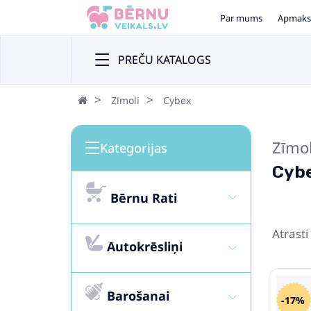
Par mums
Apmaks
PREČU KATALOGS
Zīmoli
Cybex
Zīmo
Kategorijas
Cyb
Bērnu Rati
Atrasti
Autokrēsliņi
Barošanai
-17%