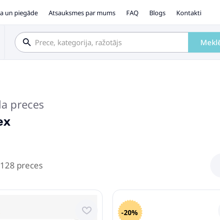
a un piegāde
Atsauksmes par mums
FAQ
Blogs
Kontakti
Mekl
la preces
ex
 128 preces
-20%