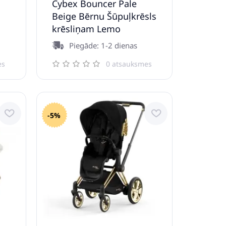
Cybex Bouncer Pale
Beige Bērnu Šūpuļkrēsls
krēsliņam Lemo
Piegāde: 1-2 dienas
es
0 atsauksmes
-5%