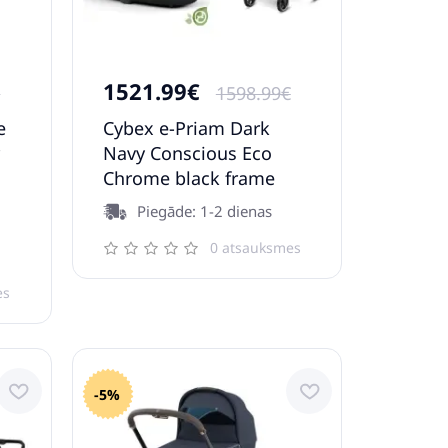
1521.99€
€
1598.99€
e
Cybex e-Priam Dark
r
Navy Conscious Eco
Chrome black frame
Kulbu Rati
Piegāde: 1-2 dienas
0 atsauksmes
es
-5%