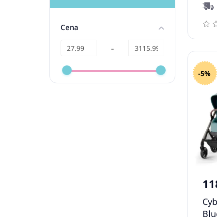
Cena
-
-5%
11
Cyb
Blu