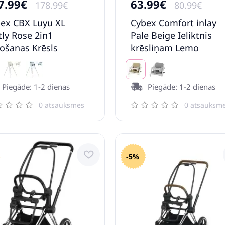
7.99€
63.99€
178.99€
80.99€
ex CBX Luyu XL
Cybex Comfort inlay
tly Rose 2in1
Pale Beige Ieliktnis
ošanas Krēsls
krēsliņam Lemo
Piegāde: 1-2 dienas
Piegāde: 1-2 dienas
0 atsauksmes
0 atsauksm
-5%