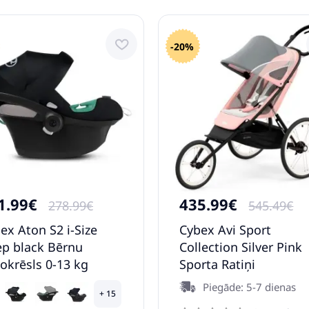
-20%
1.99€
435.99€
278.99€
545.49€
ex Aton S2 i-Size
Cybex Avi Sport
p black Bērnu
Collection Silver Pink
okrēsls 0-13 kg
Sporta Ratiņi
Piegāde: 5-7 dienas
+ 15