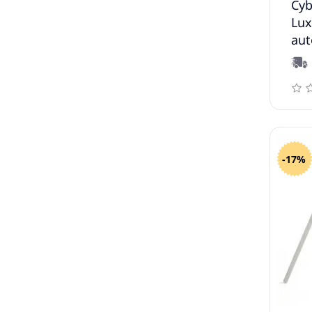
Cyb
Lux
aut
Max
-17%