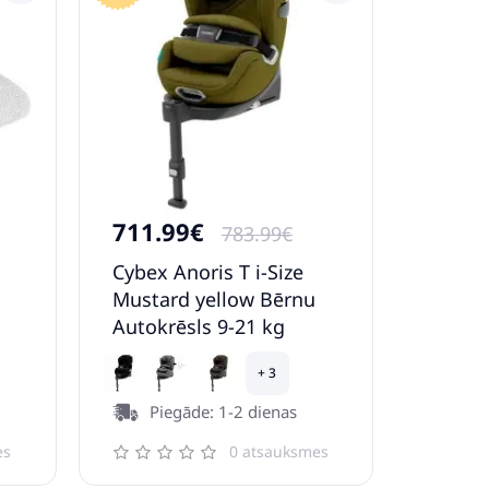
711.99€
783.99€
Cybex Anoris T i-Size
Mustard yellow Bērnu
Autokrēsls 9-21 kg
+ 3
Piegāde: 1-2 dienas
es
0 atsauksmes