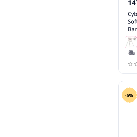
14
Cyb
Sof
Bar
-5%