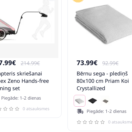
7.99€
73.99€
214.99€
92.99€
pteris skriešanai
Bērnu sega - plediņš
ex Zeno Hands-free
80x100 cm Priam Koi
ning set
Crystallized
Piegāde: 1-2 dienas
0 atsauksmes
Piegāde: 1-2 dienas
0 atsauksm