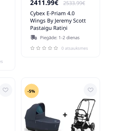
2411.99€
2533.99€
Cybex E-Priam 4.0
Wings By Jeremy Scott
Pastaigu Ratiņi
Piegāde: 1-2 dienas
0 atsauksmes
es
-5%