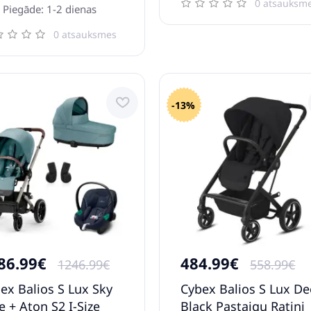
0 atsauksm
Piegāde: 1-2 dienas
0 atsauksmes
-13%
86.99€
484.99€
1246.99€
558.99€
ex Balios S Lux Sky
Cybex Balios S Lux D
e + Aton S2 I-Size
Black Pastaigu Ratiņi