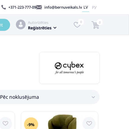
LV
РУ
+371-223-777-09
info@bernuveikals.lv
Autorizēties
0
0
ēt
Reģistrēties
Pēc noklusējuma
-9%