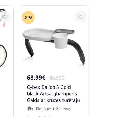
-21%
68.99€
86.99€
Cybex Balios S Gold
black Aizsargbamperis
Galds ar krūzes turētāju
pastaigu ratiņiem
Piegāde: 1-2 dienas