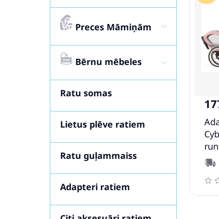
Preces Māmiņām
Bērnu mēbeles
Ratu somas
17
Ada
Lietus plēve ratiem
Cyb
run
Ratu guļammaiss
Adapteri ratiem
Citi aksesuāri ratiem