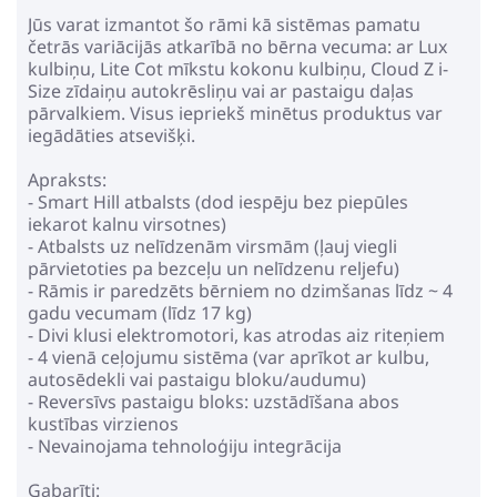
Jūs varat izmantot šo rāmi kā sistēmas pamatu
četrās variācijās atkarībā no bērna vecuma: ar Lux
kulbiņu, Lite Cot mīkstu kokonu kulbiņu, Cloud Z i-
Size zīdaiņu autokrēsliņu vai ar pastaigu daļas
pārvalkiem. Visus iepriekš minētus produktus var
iegādāties atsevišķi.
Apraksts:
- Smart Hill atbalsts (dod iespēju bez piepūles
iekarot kalnu virsotnes)
- Atbalsts uz nelīdzenām virsmām (ļauj viegli
pārvietoties pa bezceļu un nelīdzenu reljefu)
- Rāmis ir paredzēts bērniem no dzimšanas līdz ~ 4
gadu vecumam (līdz 17 kg)
- Divi klusi elektromotori, kas atrodas aiz riteņiem
- 4 vienā ceļojumu sistēma (var aprīkot ar kulbu,
autosēdekli vai pastaigu bloku/audumu)
- Reversīvs pastaigu bloks: uzstādīšana abos
kustības virzienos
- Nevainojama tehnoloģiju integrācija
Gabarīti: