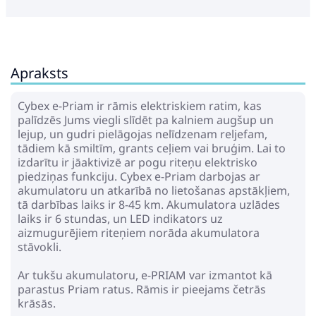
Apraksts
Cybex e-Priam ir rāmis elektriskiem ratim, kas
palīdzēs Jums viegli slīdēt pa kalniem augšup un
lejup, un gudri pielāgojas nelīdzenam reljefam,
tādiem kā smiltīm, grants ceļiem vai bruģim. Lai to
izdarītu ir jāaktivizē ar pogu riteņu elektrisko
piedziņas funkciju. Cybex e-Priam darbojas ar
akumulatoru un atkarībā no lietošanas apstākļiem,
tā darbības laiks ir 8-45 km. Akumulatora uzlādes
laiks ir 6 stundas, un LED indikators uz
aizmugurējiem riteņiem norāda akumulatora
stāvokli.
Ar tukšu akumulatoru, e-PRIAM var izmantot kā
parastus Priam ratus. Rāmis ir pieejams četrās
krāsās.