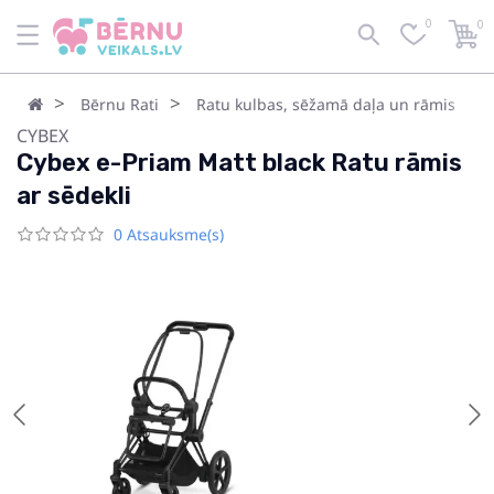
0
0
Bērnu Rati
Ratu kulbas, sēžamā daļa un rāmis
CYBEX
Cybex e-Priam Matt black Ratu rāmis
ar sēdekli
0 Atsauksme(s)