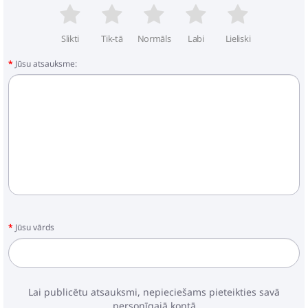
Slikti
Tik-tā
Normāls
Labi
Lieliski
Jūsu atsauksme:
Jūsu vārds
Lai publicētu atsauksmi, nepieciešams pieteikties savā
personīgajā kontā