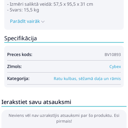
- Izmēri saliktā veidā: 57,5 x 95,5 x 31 cm
- Svars: 15,5 kg
Komplektā:
Parādīt vairāk
- Rāmis
- Adapteri autosēdeklim
Specifikācija
* Fotoattēli ir tikai kā piemērs, kas ir paredzēti
produkta īpašību demonstrēšanai. Oriģinālā
Preces kods:
BV10893
produkta krāsa ir parādīta 1. fotoattēlā un
nosaukumā.
Zīmols:
Cybex
Kategorija:
Ratu kulbas, sēžamā daļa un rāmis
Ierakstiet savu atsauksmi
Neviens vēl nav uzrakstījis atsauksmi par šo produktu. Esi
pirmais!