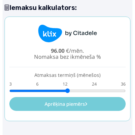
Iemaksu kalkulators:
96.00
€/mēn.
Nomaksa bez ikmēneša %
Atmaksas termiņš (mēnešos)
3
6
12
24
36
Aprēķina piemērs