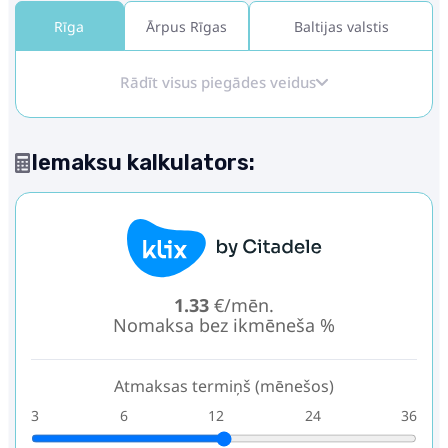
Rīga
Ārpus Rīgas
Baltijas valstis
Rādīt visus piegādes veidus
Iemaksu kalkulators:
1.33
€/mēn.
Nomaksa bez ikmēneša %
Atmaksas termiņš (mēnešos)
3
6
12
24
36