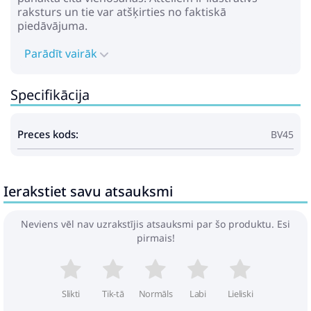
raksturs un tie var atšķirties no faktiskā
piedāvājuma.
Parādīt vairāk
Specifikācija
Preces kods:
BV45
Ierakstiet savu atsauksmi
Neviens vēl nav uzrakstījis atsauksmi par šo produktu. Esi
pirmais!
Slikti
Tik-tā
Normāls
Labi
Lieliski