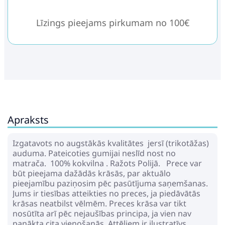
Līzings pieejams pirkumam no 100€
Apraksts
Izgatavots no augstākās kvalitātes jersī (trikotāžas)
auduma. Pateicoties gumijai neslīd nost no
matrača. 100% kokvilna . Ražots Polijā. Prece var
būt pieejama dažādās krāsās, par aktuālo
pieejamību paziņosim pēc pasūtījuma saņemšanas.
Jums ir tiesības atteikties no preces, ja piedāvātās
krāsas neatbilst vēlmēm. Preces krāsa var tikt
nosūtīta arī pēc nejaušības principa, ja vien nav
panākta cita vienošanās. Attēliem ir ilustratīvs