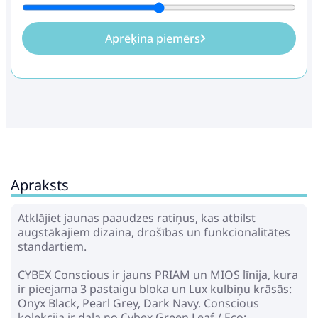
Aprēķina piemērs
Apraksts
Atklājiet jaunas paaudzes ratiņus, kas atbilst
augstākajiem dizaina, drošības un funkcionalitātes
standartiem.
CYBEX Conscious ir jauns PRIAM un MIOS līnija, kura
ir pieejama 3 pastaigu bloka un Lux kulbiņu krāsās:
Onyx Black, Pearl Grey, Dark Navy. Conscious
kolekcija ir daļa no Cybex Green Leaf / Eco: