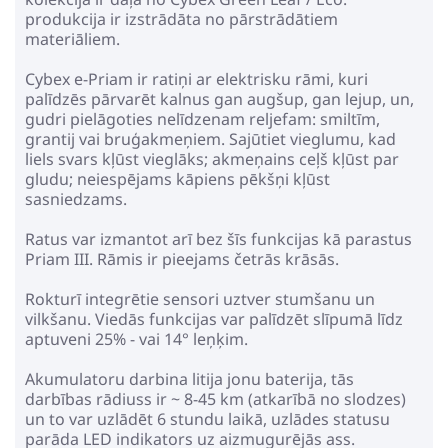
produkcija ir izstrādāta no pārstrādātiem
materiāliem.
Cybex e-Priam ir ratiņi ar elektrisku rāmi, kuri
palīdzēs pārvarēt kalnus gan augšup, gan lejup, un,
gudri pielāgoties nelīdzenam reljefam: smiltīm,
grantij vai bruģakmeņiem. Sajūtiet vieglumu, kad
liels svars kļūst vieglāks; akmeņains ceļš kļūst par
gludu; neiespējams kāpiens pēkšņi kļūst
sasniedzams.
Ratus var izmantot arī bez šīs funkcijas kā parastus
Priam III. Rāmis ir pieejams četrās krāsās.
Rokturī integrētie sensori uztver stumšanu un
vilkšanu. Viedās funkcijas var palīdzēt slīpumā līdz
aptuveni 25% - vai 14° leņķim.
Akumulatoru darbina litija jonu baterija, tās
darbības rādiuss ir ~ 8-45 km (atkarībā no slodzes)
un to var uzlādēt 6 stundu laikā, uzlādes statusu
parāda LED indikators uz aizmugurējās ass.