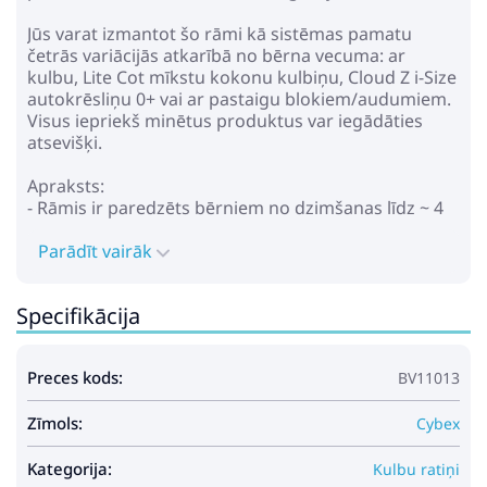
Jūs varat izmantot šo rāmi kā sistēmas pamatu
četrās variācijās atkarībā no bērna vecuma: ar
kulbu, Lite Cot mīkstu kokonu kulbiņu, Cloud Z i-Size
autokrēsliņu 0+ vai ar pastaigu blokiem/audumiem.
Visus iepriekš minētus produktus var iegādāties
atsevišķi.
Apraksts:
- Rāmis ir paredzēts bērniem no dzimšanas līdz ~ 4
gadu vecumam (līdz 22 kg)
- Kulba ir paredzēta bērniņiem no dzimšanas līdz 6-8
Parādīt vairāk
mēnešiem (līdz 9 kg)
- Smart Hill atbalsts (dod iespēju bez piepūles
Specifikācija
iekarot kalnu virsotnes)
- Atbalsts uz nelīdzenām virsmām (ļauj viegli
pārvietoties pa bezceļu un nelīdzenu reljefu)
Preces kods:
BV11013
- Bremzēšanas atbalsts
- Roktura sensori uztver stumšanas un vilkšanas
Zīmols:
piepūli, viedais algoritms nepārtraukti darbojas, lai
Cybex
aprēķinātu optimāli nepieciešamo atbalsta apjomu
- Divi klusi elektromotori, kas atrodas aiz riteņiem
Kategorija:
Kulbu ratiņi