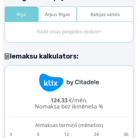
Rīga
Ārpus Rīgas
Baltijas valstis
Rādīt visus piegādes veidus
Iemaksu kalkulators:
124.33
€/mēn.
Nomaksa bez ikmēneša %
Atmaksas termiņš (mēnešos)
3
6
12
24
36