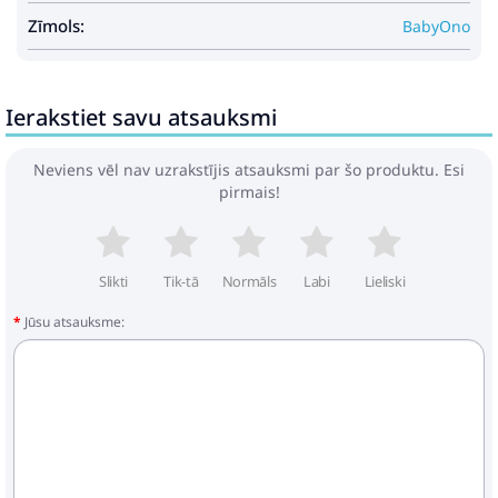
Zīmols:
BabyOno
Ierakstiet savu atsauksmi
Neviens vēl nav uzrakstījis atsauksmi par šo produktu. Esi
pirmais!
Slikti
Tik-tā
Normāls
Labi
Lieliski
Jūsu atsauksme: