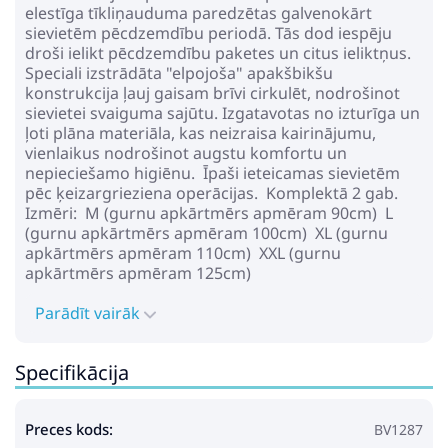
elestīga tīkliņauduma paredzētas galvenokārt
sievietēm pēcdzemdību periodā. Tās dod iespēju
droši ielikt pēcdzemdību paketes un citus ieliktņus.
Speciali izstrādāta "elpojoša" apakšbikšu
konstrukcija ļauj gaisam brīvi cirkulēt, nodrošinot
sievietei svaiguma sajūtu. Izgatavotas no izturīga un
ļoti plāna materiāla, kas neizraisa kairinājumu,
vienlaikus nodrošinot augstu komfortu un
nepieciešamo higiēnu. Īpaši ieteicamas sievietēm
pēc ķeizargrieziena operācijas. Komplektā 2 gab.
Izmēri: M (gurnu apkārtmērs apmēram 90cm) L
(gurnu apkārtmērs apmēram 100cm) XL (gurnu
apkārtmērs apmēram 110cm) XXL (gurnu
apkārtmērs apmēram 125cm)
Parādīt vairāk
Specifikācija
Preces kods:
BV1287