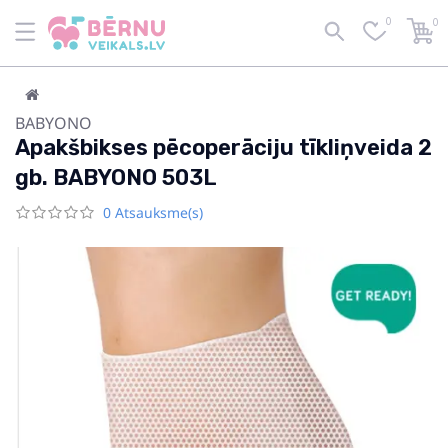
0
0
BABYONO
Apakšbikses pēcoperāciju tīkliņveida 2
gb. BABYONO 503L
0 Atsauksme(s)