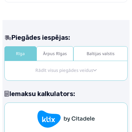
Piegādes iespējas:
Rīga
Ārpus Rīgas
Baltijas valstis
Rādīt visus piegādes veidus
Iemaksu kalkulators: