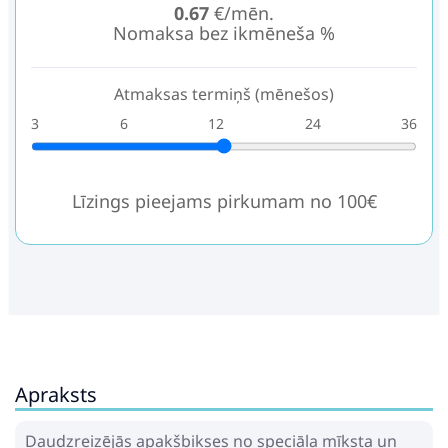
0.67
€/mēn.
Nomaksa bez ikmēneša %
Atmaksas termiņš (mēnešos)
3
6
12
24
36
Līzings pieejams pirkumam no 100€
Apraksts
Daudzreizējās apakšbikses no speciāla mīksta un