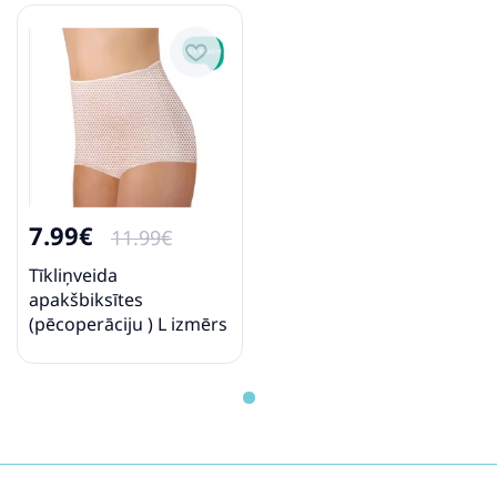
7.99€
11.99€
Tīkliņveida
apakšbiksītes
(pēcoperāciju ) L izmērs
(2 gab.) BabyOno 503