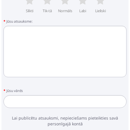
Slikti
Tik-tā
Normāls
Labi
Lieliski
Jūsu atsauksme:
Jūsu vārds
Lai publicētu atsauksmi, nepieciešams pieteikties savā
personīgajā kontā