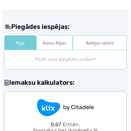
Piegādes iespējas:
Rīga
Ārpus Rīgas
Baltijas valstis
Rādīt visus piegādes veidus
Iemaksu kalkulators:
0.67
€/mēn.
Nomaksa bez ikmēneša %