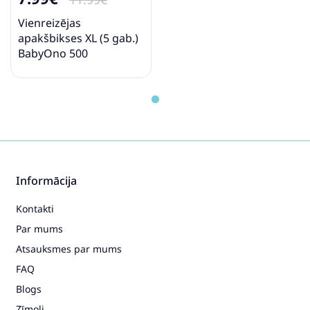
Vienreizējas
apakšbikses XL (5 gab.)
BabyOno 500
Informācija
Kontakti
Par mums
Atsauksmes par mums
FAQ
Blogs
Zīmoli