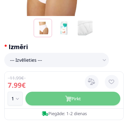
Izmēri
--- Izvēlieties ---
11.99€
7.99€
Pirkt
Piegāde: 1-2 dienas