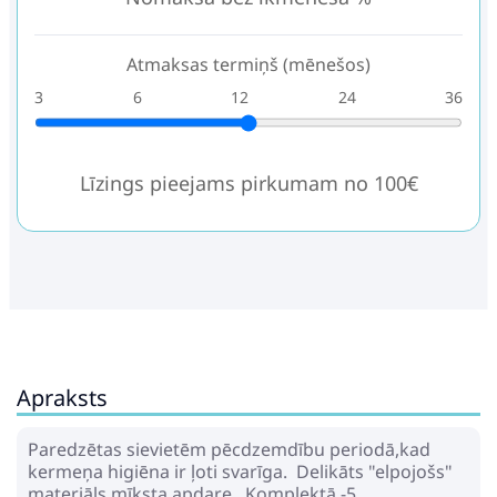
Atmaksas termiņš (mēnešos)
3
6
12
24
36
Līzings pieejams pirkumam no 100€
Apraksts
Paredzētas sievietēm pēcdzemdību periodā,kad
kermeņa higiēna ir ļoti svarīga. Delikāts "elpojošs"
materiāls,mīksta apdare. Komplektā -5