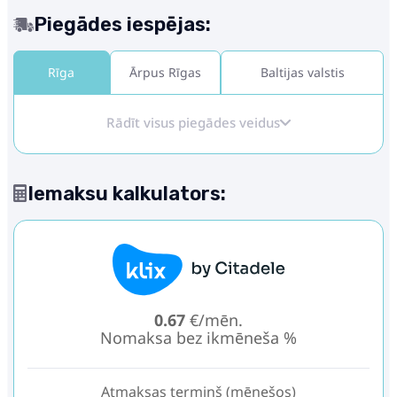
Piegādes iespējas:
Rīga
Ārpus Rīgas
Baltijas valstis
Rādīt visus piegādes veidus
Iemaksu kalkulators:
0.67
€/mēn.
Nomaksa bez ikmēneša %
Atmaksas termiņš (mēnešos)