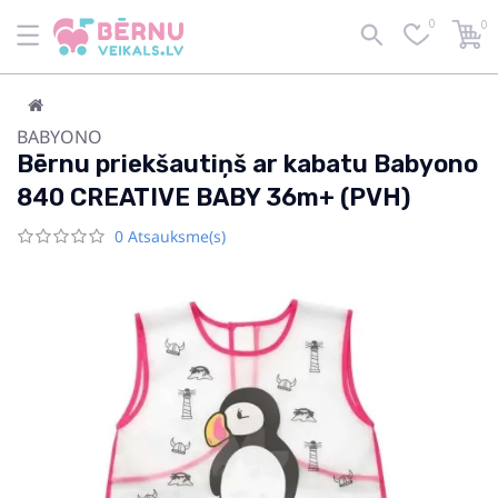
0
0
BABYONO
Bērnu priekšautiņš ar kabatu Babyono
840 CREATIVE BABY 36m+ (PVH)
0 Atsauksme(s)