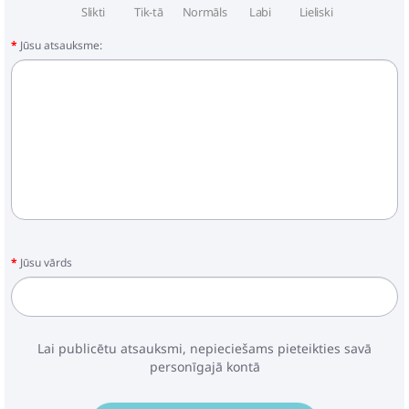
Slikti
Tik-tā
Normāls
Labi
Lieliski
Jūsu atsauksme:
Jūsu vārds
Lai publicētu atsauksmi, nepieciešams pieteikties savā
personīgajā kontā