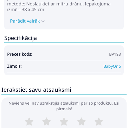
metode: Noslaukiet ar mitru drānu. Iepakojuma
izmēri 38 x 45 cm
Parādīt vairāk
Specifikācija
Preces kods:
BV193
Zīmols:
BabyOno
Ierakstiet savu atsauksmi
Neviens vēl nav uzrakstījis atsauksmi par šo produktu. Esi
pirmais!