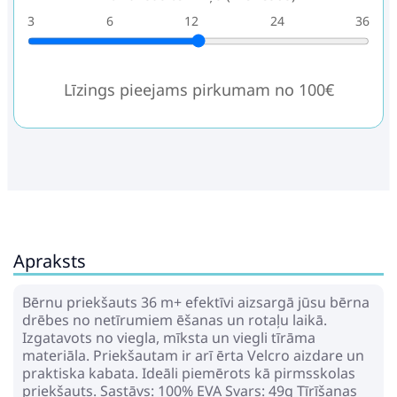
3
6
12
24
36
Līzings pieejams pirkumam no 100€
Apraksts
Bērnu priekšauts 36 m+ efektīvi aizsargā jūsu bērna
drēbes no netīrumiem ēšanas un rotaļu laikā.
Izgatavots no viegla, mīksta un viegli tīrāma
materiāla. Priekšautam ir arī ērta Velcro aizdare un
praktiska kabata. Ideāli piemērots kā pirmsskolas
priekšauts. Sastāvs: 100% EVA Svars: 49g Tīrīšanas