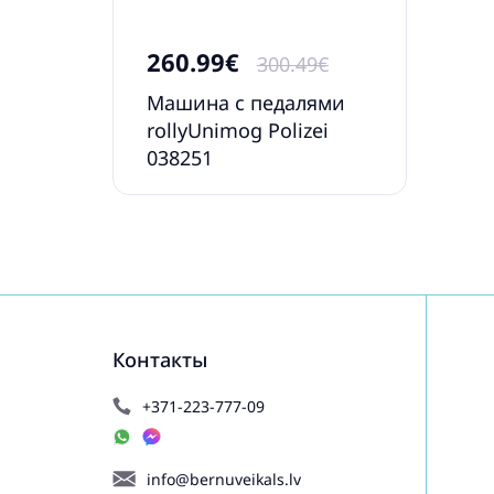
260.99€
300.49€
Машина с педалями
rollyUnimog Polizei
038251
Контакты
+371-223-777-09
info@bernuveikals.lv