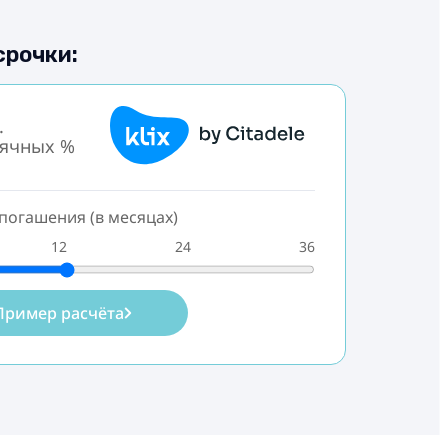
срочки:
.
сячных %
погашения (в месяцах)
12
24
36
Пример расчёта