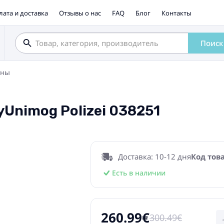
лата и доставка
Отзывы о нас
FAQ
Блог
Контакты
Поиск
ины
yUnimog Polizei 038251
Доставка: 10-12 дня
Код тов
Есть в наличии
260.99€
300.49€