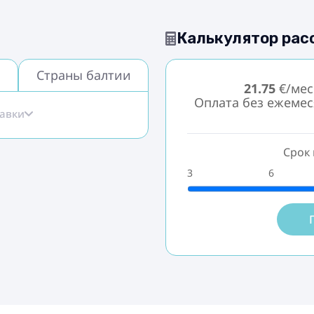
Калькулятор рас
Страны балтии
21.75
€/мес
Оплата без ежеме
тавки
Срок 
3
6