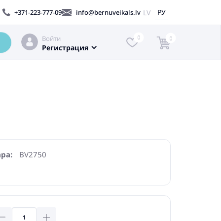
РУ
LV
+371-223-777-09
info@bernuveikals.lv
Войти
0
0
Регистрация
ара:
BV2750