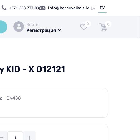
РУ
LV
+371-223-777-09
info@bernuveikals.lv
Войти
0
0
Регистрация
 KID - X 012121
:
BV488