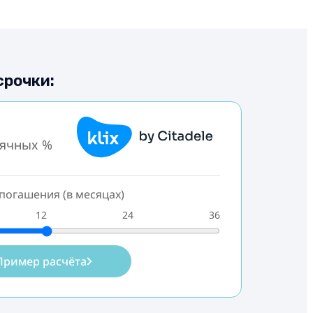
срочки:
сячных %
погашения (в месяцах)
12
24
36
Пример расчёта