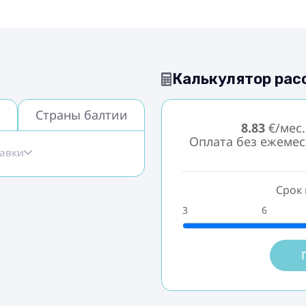
Калькулятор рас
Страны балтии
8.83
€/мес.
Оплата без ежеме
тавки
Срок 
3
6