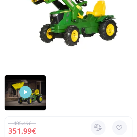
405.49€
351.99€