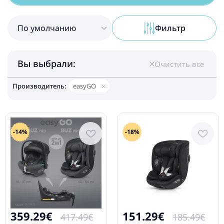
По умолчанию
Фильтр
Вы выбрали:
Очистить все
Производитель:
easyGO
-14%
-18%
359.29€
151.29€
417.49€
185.49€