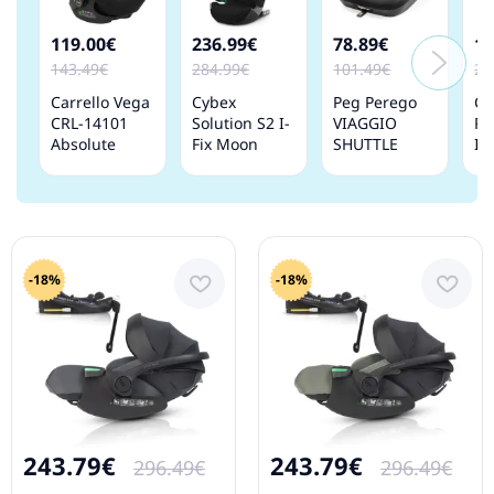
119.00€
236.99€
78.89€
17
143.49€
284.99€
101.49€
21
Carrello Vega
Cybex
Peg Perego
Co
CRL-14101
Solution S2 I-
VIAGGIO
Pr
Absolute
Fix Moon
SHUTTLE
Is
black Детское
Black Детское
Licorice
Де
автокресло
автокресло
Детское
ав
0-13 кг
15-50 кг
автокресло
0-
Бустер 15-36
кг
-18%
-18%
243.79€
243.79€
296.49€
296.49€