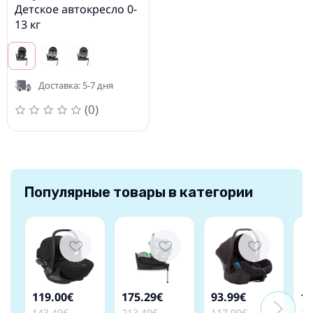
Детское автокресло 0-
13 кг
Доставка: 5-7 дня
(0)
Популярные товары в категории
119.00€
175.29€
93.99€
14
143.49€
213.49€
117.99€
17