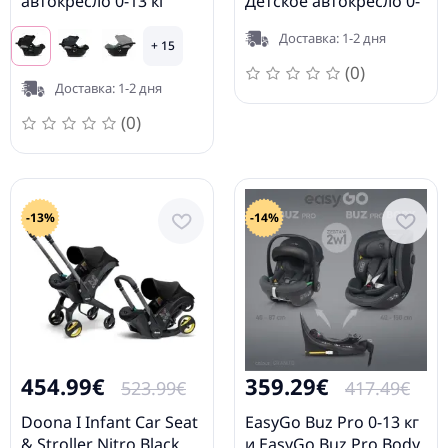
автокресло 0-13 кг
Детское автокресло 0-
13 кг
Доставка: 1-2 дня
+ 15
(0)
Доставка: 1-2 дня
(0)
-13%
-14%
454.99€
359.29€
523.99€
417.49€
Doona I Infant Car Seat
EasyGo Buz Pro 0-13 кг
& Stroller Nitro Black
и EasyGo Buz Pro Body