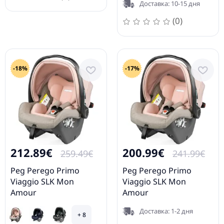
Доставка: 10-15 дня
(0)
-18%
-17%
212.89€
200.99€
259.49€
241.99€
Peg Perego Primo
Peg Perego Primo
Viaggio SLK Mon
Viaggio SLK Mon
Amour
Amour
IMSK000000BA36DX19
IMSK000000BA36DX19
Доставка: 1-2 дня
Детское автокресло 0-
Детское автокресло 0-
+ 8