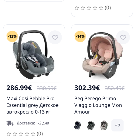
(0)
-13%
-14%
286.99€
302.39€
330.99€
352.49€
Maxi Cosi Pebble Pro
Peg Perego Primo
Essential grey Детское
Viaggio Lounge Mon
автокресло 0-13 кг
Amour
IMLO000000BA36DX19
Доставка: 1-2 дня
Детское автокресло 0-
+ 7
13 кг
(0)