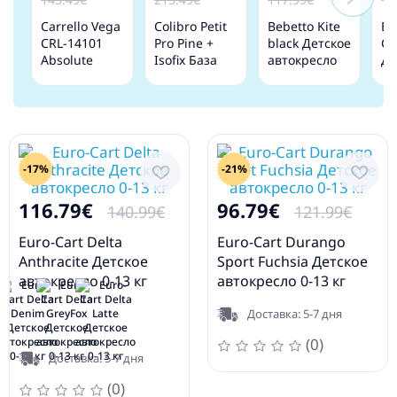
Carrello Vega
Colibro Petit
Bebetto Kite
Be
CRL-14101
Pro Pine +
black Детское
Co
Absolute
Isofix База
автокресло
Де
black Детское
Детское
0-13 кг
ав
автокресло
автокресло
0-
0-13 кг
0-13 кг
-17%
-21%
116.79€
96.79€
140.99€
121.99€
Euro-Cart Delta
Euro-Cart Durango
Anthracite Детское
Sport Fuchsia Детское
автокресло 0-13 кг
автокресло 0-13 кг
Доставка: 5-7 дня
(0)
Доставка: 5-7 дня
(0)