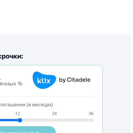
срочки:
.
сячных %
погашения (в месяцах)
12
24
36