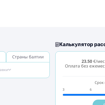
Калькулятор рас
Страны балтии
23.50
€/мес
Оплата без ежеме
тавки
Срок 
3
6