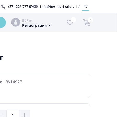
РУ
LV
+371-223-777-09
info@bernuveikals.lv
Войти
0
0
Регистрация
г
:
BV14927