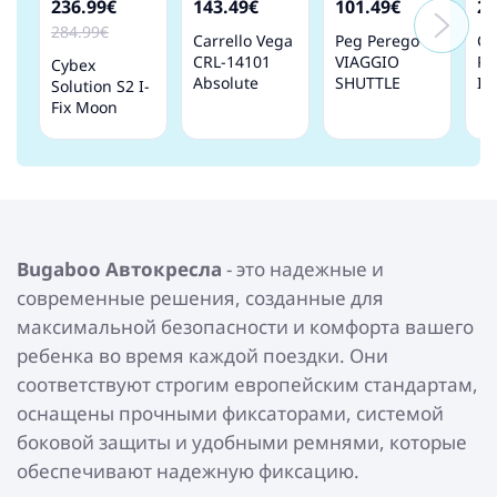
236.99€
143.49€
101.49€
21
284.99€
Carrello Vega
Peg Perego
Co
CRL-14101
VIAGGIO
Pr
Cybex
Absolute
SHUTTLE
Is
Solution S2 I-
black Детское
Licorice
Де
Fix Moon
автокресло
Детское
ав
Black Детское
0-13 кг
автокресло
0-
автокресло
Бустер 15-36
15-50 кг
кг
Bugaboo Автокресла
- это надежные и
современные решения, созданные для
максимальной безопасности и комфорта вашего
ребенка во время каждой поездки. Они
соответствуют строгим европейским стандартам,
оснащены прочными фиксаторами, системой
боковой защиты и удобными ремнями, которые
обеспечивают надежную фиксацию.