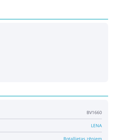
okie Packaging Scale Battery Scanner
Pirkt
Patīk
ing Box Lights Sounds Blue
Pirkt
Patīk
BV1660
h Orange Cultivator for Kids
LENA
Pirkt
Patīk
Rotaļlietas zēniem