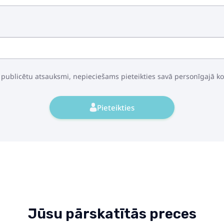
Tractor with Hor
22.49€
32.49€
 publicētu atsauksmi, nepieciešams pieteikties savā personīgajā k
Pieteikties
Police Car Pickup
27.49€
38.49€
Dinosaur Breathe
Brown
Jūsu pārskatītās preces
26.49€
37.49€