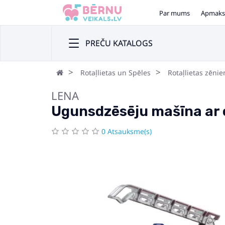
Par mums
Apmaks
PREČU KATALOGS
Rotaļlietas un Spēles
Rotaļlietas zēni
LENA
Ugunsdzēsēju mašīna ar 
0 Atsauksme(s)