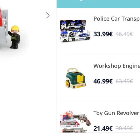
Police Car Transp
33.99€
46.49€
Workshop Engine 
46.99€
63.49€
Toy Gun Revolver
21.49€
30.49€