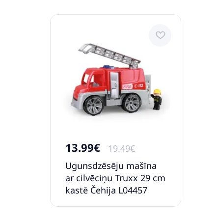
13.99€
19.49€
Ugunsdzēsēju mašīna
ar cilvēciņu Truxx 29 cm
kastē Čehija L04457