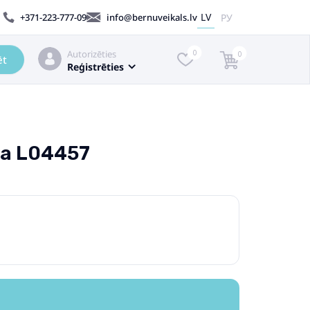
LV
РУ
+371-223-777-09
info@bernuveikals.lv
Autorizēties
0
0
ēt
Reģistrēties
ija L04457