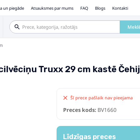
a un piegāde
Atsauksmes par mums
FAQ
Blogs
Kontakti
Mekl
em
cilvēciņu Truxx 29 cm kastē Čeh
Šī prece pašlaik nav pieejama
Preces kods:
BV1660
Līdzīgas preces