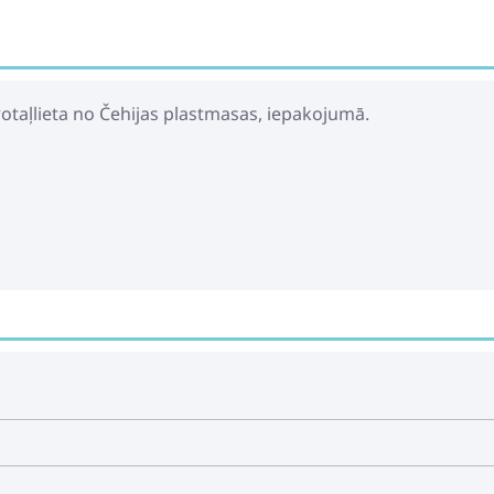
Cash register Co
rotaļlieta no Čehijas plastmasas, iepakojumā.
23.49€
33.49€
Tipper Truck Mov
26.49€
37.49€
Green Tractor wit
25.49€
36.49€