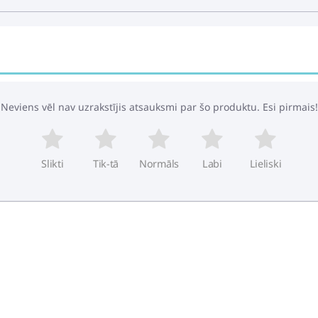
Iekrāvējs Lena L
11.99€
16.49€
Neviens vēl nav uzrakstījis atsauksmi par šo produktu. Esi pirmais!
Excavator Constr
Slikti
Tik-tā
Normāls
Labi
Lieliski
Gray-Yellow
29.99€
41.49€
Carrera - Evolut
49.29€
64.49€