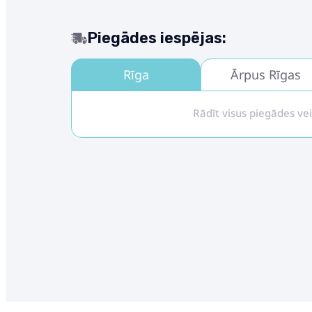
Piegādes iespējas:
Rīga
Ārpus Rīgas
Rādīt visus piegādes ve