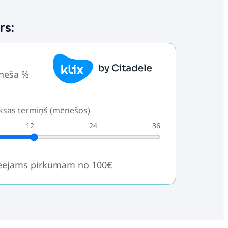
rs:
neša %
sas termiņš (mēnešos)
12
24
36
ieejams pirkumam no 100€