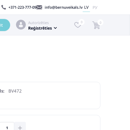
LV
РУ
+371-223-777-09
info@bernuveikals.lv
Autorizēties
0
0
ēt
Reģistrēties
s:
BV472