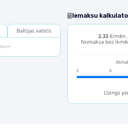
Iemaksu kalkulato
Baltijas valstis
2.33
€/mēn.
Nomaksa bez ikmē
idus
Atmak
3
6
Līzings p