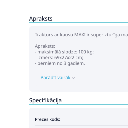
Apraksts
Traktors ar kausu MAXI ir superizturīga maš
Apraksts:
- maksimālā slodze: 100 kg;
- izmērs: 69x27x22 cm;
- bērniem no 3 gadiem.
Parādīt vairāk
Specifikācija
Preces kods: