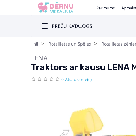
Par mums
Apmaks
PREČU KATALOGS
Rotaļlietas un Spēles
Rotaļlietas zēni
LENA
Traktors ar kausu LENA 
0 Atsauksme(s)