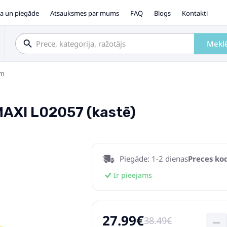
a un piegāde
Atsauksmes par mums
FAQ
Blogs
Kontakti
Mekl
em
MAXI L02057 (kastē)
Piegāde: 1-2 dienas
Preces kod
Ir pieejams
27.99€
38.49€