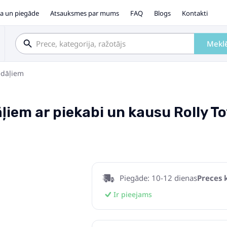
a un piegāde
Atsauksmes par mums
FAQ
Blogs
Kontakti
Mekl
edāļiem
iem ar piekabi un kausu Rolly To
Piegāde: 10-12 dienas
Preces 
Ir pieejams