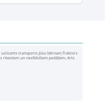
un uzticams transports Jūsu bērnam.Traktors
as riteņiiem un neslīdošiem pedāļiem, ērts