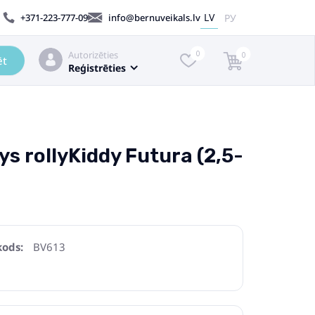
LV
РУ
+371-223-777-09
info@bernuveikals.lv
Autorizēties
0
0
ēt
Reģistrēties
ys rollyKiddy Futura (2,5-
kods:
BV613