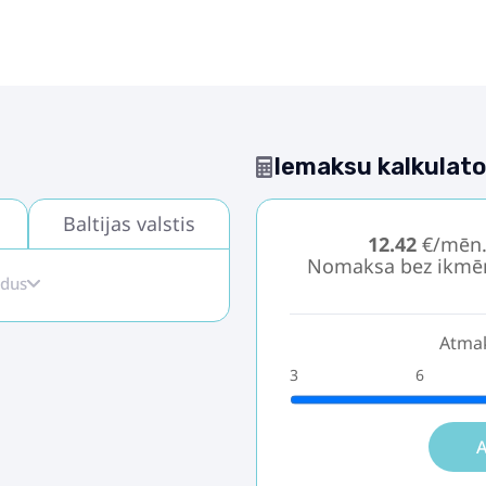
Iemaksu kalkulato
Baltijas valstis
12.42
€/mēn
Nomaksa bez ikmē
idus
Atmak
3
6
A