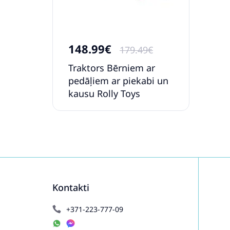
148.99€
179.49€
Traktors Bērniem ar
pedāļiem ar piekabi un
kausu Rolly Toys
rollyKiddy Futura (2,5-5
gadiem ) 630035
Kontakti
+371-223-777-09