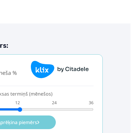
rs:
.
neša %
sas termiņš (mēnešos)
12
24
36
prēķina piemērs