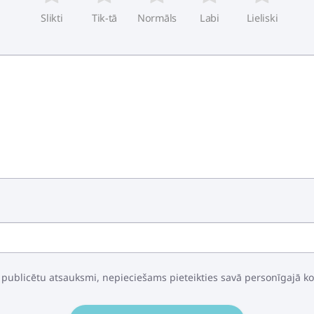
Slikti
Tik-tā
Normāls
Labi
Lieliski
 publicētu atsauksmi, nepieciešams pieteikties savā personīgajā k