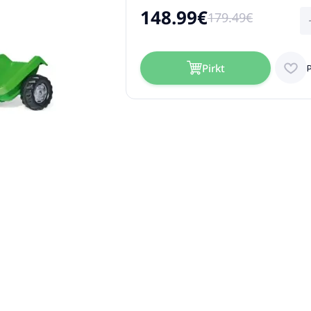
148.99€
179.49€
Pirkt