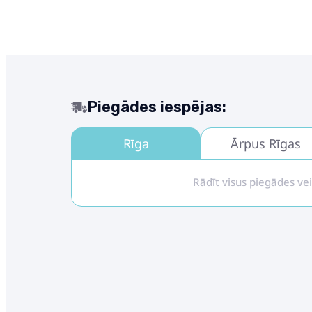
Piegādes iespējas:
Rīga
Ārpus Rīgas
Rādīt visus piegādes ve