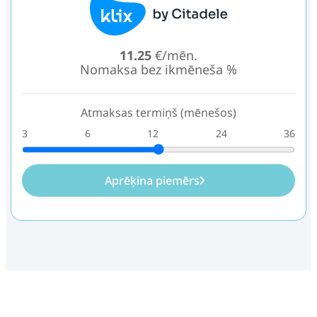
11.25
€/mēn.
Nomaksa bez ikmēneša %
Atmaksas termiņš (mēnešos)
3
6
12
24
36
Aprēķina piemērs