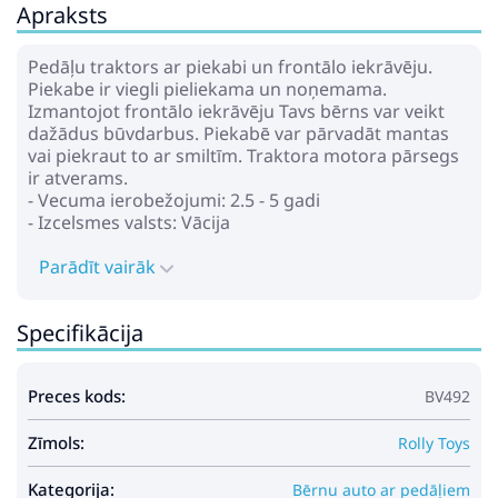
Apraksts
Pedāļu traktors ar piekabi un frontālo iekrāvēju.
Piekabe ir viegli pieliekama un noņemama.
Izmantojot frontālo iekrāvēju Tavs bērns var veikt
dažādus būvdarbus. Piekabē var pārvadāt mantas
vai piekraut to ar smiltīm. Traktora motora pārsegs
ir atverams.
- Vecuma ierobežojumi: 2.5 - 5 gadi
- Izcelsmes valsts: Vācija
Parādīt vairāk
Specifikācija
Preces kods:
BV492
Zīmols:
Rolly Toys
Kategorija:
Bērnu auto ar pedāļiem