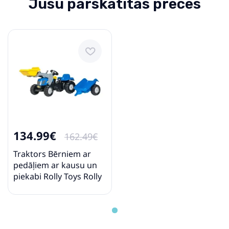
Jūsu pārskatītās preces
134.99€
162.49€
Traktors Bērniem ar
pedāļiem ar kausu un
piekabi Rolly Toys Rolly
KID NH T7040 023929