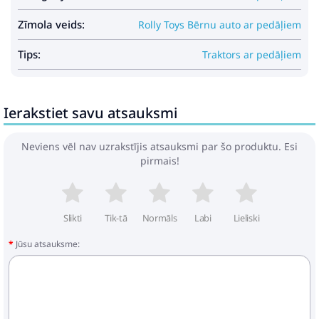
Zīmola veids:
Rolly Toys Bērnu auto ar pedāļiem
Tips:
Traktors ar pedāļiem
Ierakstiet savu atsauksmi
Neviens vēl nav uzrakstījis atsauksmi par šo produktu. Esi
pirmais!
Slikti
Tik-tā
Normāls
Labi
Lieliski
Jūsu atsauksme: