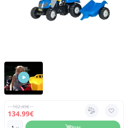
162.49€
134.99€
Pirkt