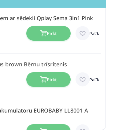
iem ar sēdekli Qplay Sema 3in1 Pink
Pirkt
Patīk
us brown Bērnu trīsritenis
Pirkt
Patīk
r akumulatoru EUROBABY LL8001-A
Pirkt
Patīk