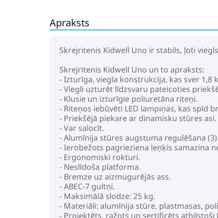
Apraksts
Skrejritenis Kidwell Uno ir stabils, ļoti viegl
Skrejritenis Kidwell Uno un to apraksts:
- Izturīga, viegla konstrukcija, kas sver 1,8 
- Viegli uzturēt līdzsvaru pateicoties priek
- Klusie un izturīgie poliuretāna riteņi.
- Riteņos iebūvēti LED lampiņas, kas spīd b
- Priekšējā piekare ar dinamisku stūres asi.
- Var salocīt.
- Alumīnija stūres augstuma regulēšana (3)
- Ierobežots pagrieziena leņķis samazina n
- Ergonomiski rokturi.
- Neslīdoša platforma.
- Bremze uz aizmugurējās ass.
- ABEC-7 gultņi.
- Maksimālā slodze: 25 kg.
- Materiāli: alumīnija stūre, plastmasas, p
- Projektēts, ražots un sertificēts atbilsto