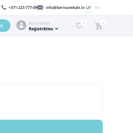
LV
РУ
+371-223-777-09
info@bernuveikals.lv
Autorizēties
0
0
ēt
Reģistrēties