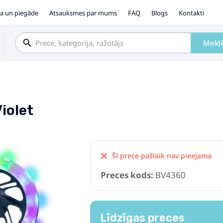
a un piegāde
Atsauksmes par mums
FAQ
Blogs
Kontakti
Mekl
Violet
Šī prece pašlaik nav pieejama
Preces kods:
BV4360
Līdzīgas preces