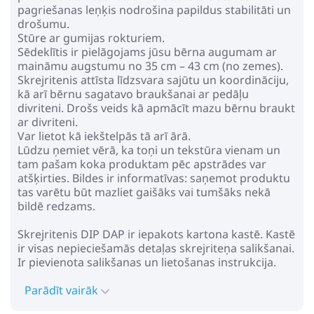
pagriešanas leņķis nodrošina papildus stabilitāti un
drošumu.
Stūre ar gumijas rokturiem.
Sēdeklītis ir pielāgojams jūsu bērna augumam ar
maināmu augstumu no 35 cm – 43 cm (no zemes).
Skrejritenis attīsta līdzsvara sajūtu un koordināciju,
kā arī bērnu sagatavo braukšanai ar pedāļu
divriteni. Drošs veids kā apmācīt mazu bērnu braukt
ar divriteni.
Var lietot kā iekštelpās tā arī ārā.
Lūdzu ņemiet vērā, ka toņi un tekstūra vienam un
tam pašam koka produktam pēc apstrādes var
atšķirties. Bildes ir informatīvas: saņemot produktu
tas varētu būt mazliet gaišāks vai tumšāks nekā
bildē redzams.
Skrejritenis DIP DAP ir iepakots kartona kastē. Kastē
ir visas nepieciešamās detaļas skrejriteņa salikšanai.
Ir pievienota salikšanas un lietošanas instrukcija.
Parādīt vairāk