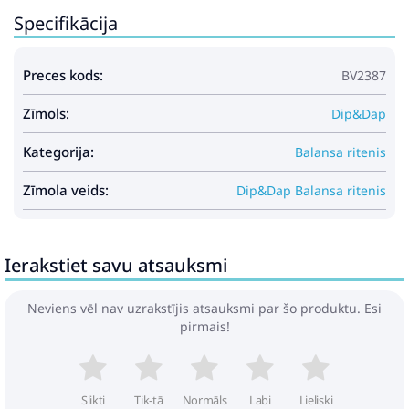
Specifikācija
Preces kods:
BV2387
Zīmols:
Dip&Dap
Kategorija:
Balansa ritenis
Zīmola veids:
Dip&Dap Balansa ritenis
Ierakstiet savu atsauksmi
Neviens vēl nav uzrakstījis atsauksmi par šo produktu. Esi
pirmais!
Slikti
Tik-tā
Normāls
Labi
Lieliski