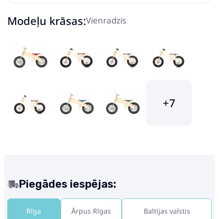
Modeļu krāsas:
Vienradzis
+7
Piegādes iespējas:
Rīga
Ārpus Rīgas
Baltijas valstis