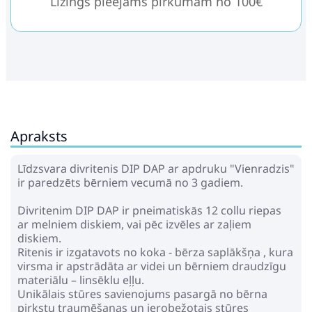
Līzings pieejams pirkumam no 100€
Apraksts
Līdzsvara divritenis DIP DAP ar apdruku "Vienradzis"
ir paredzēts bērniem vecumā no 3 gadiem.
Divritenim DIP DAP ir pneimatiskās 12 collu riepas
ar melniem diskiem, vai pēc izvēles ar zaļiem
diskiem.
Ritenis ir izgatavots no koka - bērza saplākšņa , kura
virsma ir apstrādāta ar videi un bērniem draudzīgu
materiālu – linsēklu eļļu.
Unikālais stūres savienojums pasargā no bērna
pirkstu traumēšanas un ierobežotais stūres