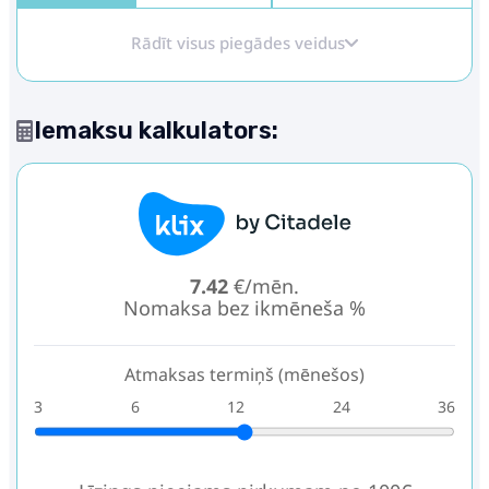
Rādīt visus piegādes veidus
Iemaksu kalkulators:
7.42
€/mēn.
Nomaksa bez ikmēneša %
Atmaksas termiņš (mēnešos)
3
6
12
24
36