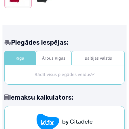
Piegādes iespējas:
Rīga
Ārpus Rīgas
Baltijas valstis
Rādīt visus piegādes veidus
Iemaksu kalkulators: