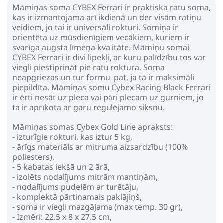
Māmiņas soma CYBEX Ferrari ir praktiska ratu soma,
kas ir izmantojama arī ikdienā un der visām ratiņu
veidiem, jo tai ir universāli rokturi. Somiņa ir
orientēta uz mūsdienīgiem vecākiem, kuriem ir
svarīga augsta līmeņa kvalitāte. Māmiņu somai
CYBEX Ferrari ir divi lipekļi, ar kuru palīdzību tos var
viegli piestiprināt pie ratu roktura. Soma
neapgriezas un tur formu, pat, ja tā ir maksimāli
piepildīta. Māmiņas somu Cybex Racing Black Ferrari
ir ērti nesāt uz pleca vai pāri plecam uz gurniem, jo
ta ir aprīkota ar garu regulējamo siksnu.
Māmiņas somas Cybex Gold Line apraksts:
- izturīgie rokturi, kas iztur 5 kg,
- ārīgs materiāls ar mitruma aizsardzību (100%
poliesters),
- 5 kabatas iekšā un 2 ārā,
- izolēts nodalījums mitrām mantiņām,
- nodalījums pudelēm ar turētāju,
- komplektā pārtinamais paklājiņš,
- soma ir viegli mazgājama (max temp. 30 gr),
- Izmēri: 22.5 x 8 x 27.5 cm,