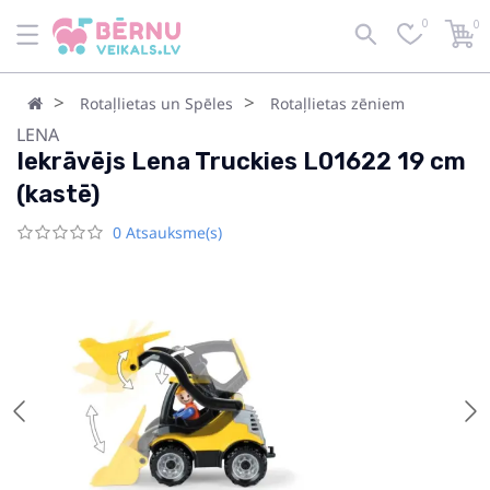
0
0
Rotaļlietas un Spēles
Rotaļlietas zēniem
LENA
Iekrāvējs Lena Truckies L01622 19 cm
(kastē)
0 Atsauksme(s)