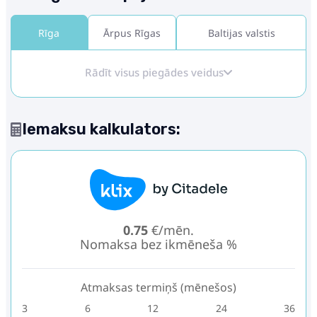
Rīga
Ārpus Rīgas
Baltijas valstis
Rādīt visus piegādes veidus
Iemaksu kalkulators:
0.75
€/mēn.
Nomaksa bez ikmēneša %
Atmaksas termiņš (mēnešos)
3
6
12
24
36