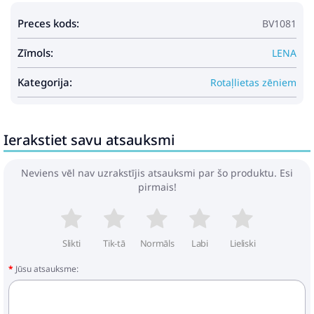
Preces kods:
BV1081
Zīmols:
LENA
Kategorija:
Rotaļlietas zēniem
Ierakstiet savu atsauksmi
Neviens vēl nav uzrakstījis atsauksmi par šo produktu. Esi
pirmais!
Slikti
Tik-tā
Normāls
Labi
Lieliski
Jūsu atsauksme: