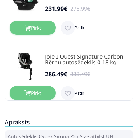
231.99€
278.99€
Pirkt
Patīk
Joie I-Quest Signature Carbon
Bērnu autosēdeklis 0-18 kg
286.49€
333.49€
Pirkt
Patīk
Apraksts
EasyGo Buz Pro Body Ink Bērnu
autosēdeklis 0-36 kg
Autosēdeklis Cybex Sirona Z2 i-Size atbilst UN