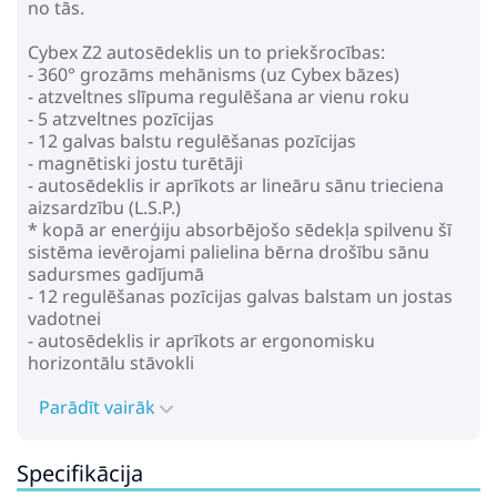
no tās.
Pirkt
Patīk
Cybex Z2 autosēdeklis un to priekšrocības:
- 360° grozāms mehānisms (uz Cybex bāzes)
- atzveltnes slīpuma regulēšana ar vienu roku
- 5 atzveltnes pozīcijas
- 12 galvas balstu regulēšanas pozīcijas
Cavoe Le Mans Taupe Bērnu
- magnētiski jostu turētāji
autosēdeklis 0-18 kg
- autosēdeklis ir aprīkots ar lineāru sānu trieciena
aizsardzību (L.S.P.)
175.29€
213.49€
* kopā ar enerģiju absorbējošo sēdekļa spilvenu šī
sistēma ievērojami palielina bērna drošību sānu
sadursmes gadījumā
Pirkt
Patīk
- 12 regulēšanas pozīcijas galvas balstam un jostas
vadotnei
- autosēdeklis ir aprīkots ar ergonomisku
horizontālu stāvokli
Peg Perego Primo Viaggio
- mīksts ieliktnis
Lounge Metal
- liels iebūvēts jumtiņš
Parādīt vairāk
IMLO000000GU64MO64 Bērnu
- auduma pārvalkus var mazgāt veļasmašīnā 30°
302.39€
autosēdeklis 0-13 kg
352.49€
- moduļu sistēma Cybex Z2 Line
Specifikācija
- autosēdeklis atbilst drošības standartam R129/03 I-
size