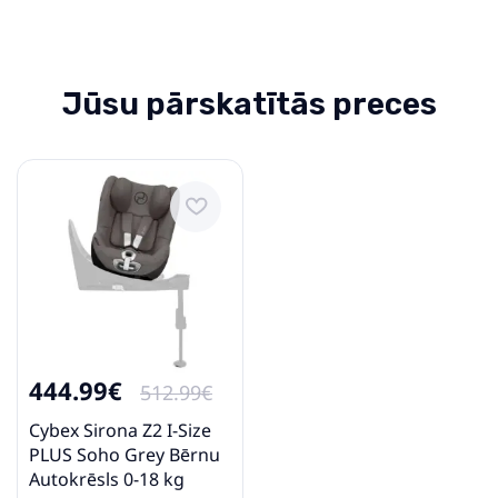
Venicci I-size AEROFIX Grey
Bērnu Autokrēsls 9-18 kg
Jūsu pārskatītās preces
284.00€
327.99€
Pirkt
Patīk
Fotelik samochodowy Cavoe
Grand Prix Pro Forest
128.29€
157.49€
444.99€
512.99€
Cybex Sirona Z2 I-Size
Pirkt
Patīk
PLUS Soho Grey Bērnu
Autokrēsls 0-18 kg