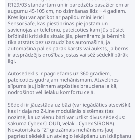
151.29€
185.49€
R129/03 standartam un ir paredzēts pasažieriem ar
augumu 45-105 cm, no dzimšanas līdz ~ 4 gadiem.
Krēsliņu var aprīkot ar papildu mini ierīci
Pirkt
Patīk
SensorSafe, kas piestiprinās pie jostām un
savienojas ar telefonu, pateicoties kam Jūs būsiet
brīdināti kritiskās situācijās, piemēram: ja bērniņš
tika atstāts bez uzraudzības automašīnā, ja
automašīnā paliek pārāk karsts vai auksts, ja bērns
EasyGo Buz Pro Granito Bērnu
ir atsprādzējis drošības jostas vai sēž sēdeklī pārāk
autosēdeklis 0-13 kg
ilgi.
220.79€
269.49€
Autosēdeklis ir pagriežams uz 360 grādiem,
pateicoties gudrajam mehānismam. Atzveltnes
slīpums ļauj bērnam atpūsties brauciena laikā,
Pirkt
Patīk
nodrošinot vēl lielāku komfortu ceļā.
Sēdekli ir jāuzstāda uz bāzi (var iegādāties atsevišķi),
kas ir daļa no Z-Line modulārās sistēmas (tas
MAXI COSI Titan Pro I-size
nozīmē, ka uz vienu bāzi var uzlikt divus sēdekļus:
Graphite Bērnu Autokrēsls 9-36
sākumā Cybex CLOUD, vēlāk - Cybex SIRONA).
kg
Novatoriskais "Z" grozāmais mehānisms ļauj
360.99€
415.99€
pagriezt sēdekli un atvieglo iekāpšanu un izkāpšanu