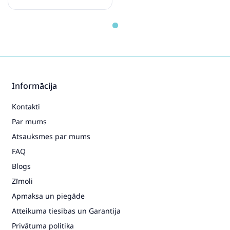
Peg Perego PRIMO VIAGGIO
SLK Mon Amour Bērnu
autosēdeklis 0-13 kg
193.39€
235.49€
Pirkt
Patīk
Informācija
Kontakti
Par mums
Atsauksmes par mums
FAQ
Blogs
Zīmoli
Apmaksa un piegāde
Atteikuma tiesibas un Garantija
Privātuma politika