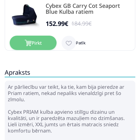
Cybex GB Carry Cot Seaport
Blue Kulba ratiem
152.99€
184.99€
Pirkt
Patīk
Apraksts
Cybex Mios Anna K Pastaigu
Bloks
Ar pārliecību var teikt, ka tie, kam bija pieredze ar
474.99€
546.99€
Priam ratiem, nekad nepaliks vienaldzīgi pret šo
zīmolu.
Pirkt
Patīk
Cybex PRIAM kulba apvieno stilīgu dizainu un
kvalitāti, un ir paredzēta mazuļiem no dzimšanas.
Lieli izmēri, XXL jumts un ērtais matracis sniedz
komfortu bērnam.
Cybex Mios 3.0 Petticoat by