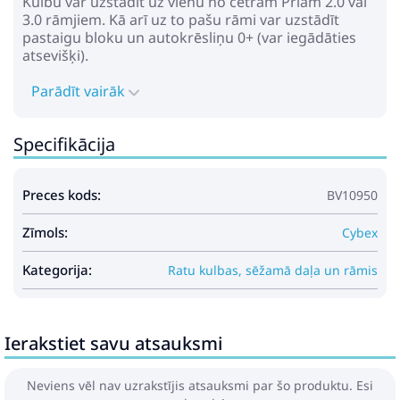
Kulbu var uzstādīt uz vienu no četrām Priam 2.0 vai
76.49€
98.49€
3.0 rāmjiem. Kā arī uz to pašu rāmi var uzstādīt
pastaigu bloku un autokrēsliņu 0+ (var iegādāties
atsevišķi).
Pirkt
Patīk
Parādīt vairāk
Specifikācija
Cybex Priam 4.0 Frame Chrome
+ Black Ratu rāmis
Preces kods:
BV10950
1161.99€
1220.99€
Zīmols:
Cybex
Pirkt
Kategorija:
Ratu kulbas, sēžamā daļa un rāmis
Patīk
Ierakstiet savu atsauksmi
Leclerc Baby Black Ratiņu kulba
Neviens vēl nav uzrakstījis atsauksmi par šo produktu. Esi
216.99€
260.99€