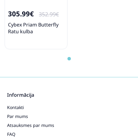
Pirkt
Patīk
305.99€
352.99€
Cybex Priam Butterfly
Ratu kulba
Cybex Ratiņu kulba S Navy Blue
ratiem Balios S, Talos S, Eezy S
167.99€
202.99€
Pirkt
Patīk
Informācija
Peg Perego Culla Belvedere 500
IN17000000GU71NX71 Ratu
Kontakti
kulba
342.39€
398.49€
Par mums
Atsauksmes par mums
FAQ
Pirkt
Patīk