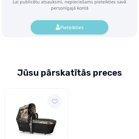
Lai publicētu atsauksmi, nepieciešams pieteikties savā
personīgajā kontā
Pirkt
Patīk
Pieteikties
Peg Perego CULLA FLEX Nordic
Blue Ratu kulba
272.89€
317.49€
Jūsu pārskatītās preces
Pirkt
Patīk
Joie Ramble Signature Pine
Ratu kulba
101.99€
125.49€