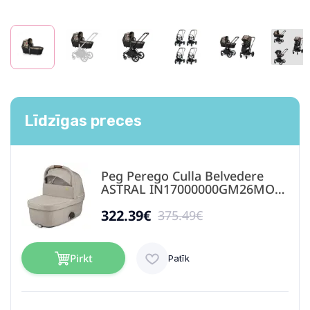
Līdzīgas preces
Peg Perego Culla Belvedere
ASTRAL IN17000000GM26MO26
Ratu kulba
322.39€
375.49€
Pirkt
Patīk