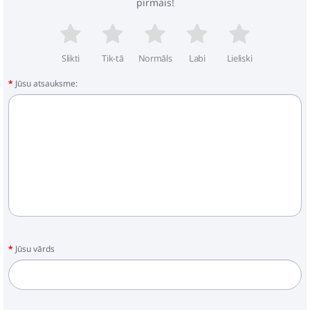
pirmais!
Pirkt
Patīk
Slikti
Tik-tā
Normāls
Labi
Lieliski
Jūsu atsauksme:
Cybex Mios Soho Grey Ratu
kulba
414.99€
477.99€
Pirkt
Patīk
Jūsu vārds
Ratu kulba Cavoe Moi+ Taupe
156.29€
191.49€