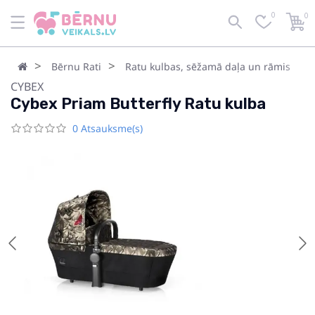
0
0
Bērnu Rati
Ratu kulbas, sēžamā daļa un rāmis
CYBEX
Cybex Priam Butterfly Ratu kulba
0 Atsauksme(s)