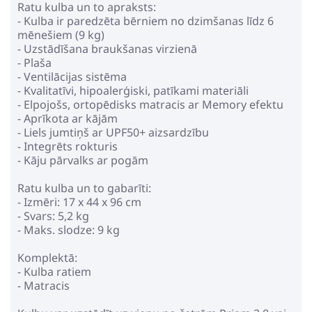
Ratu kulba un to apraksts:
Jeremy Scott Pastaigu Bloks
- Kulba ir paredzēta bērniem no dzimšanas līdz 6
611.99€
mēnešiem (9 kg)
673.99€
- Uzstādīšana braukšanas virzienā
- Plaša
- Ventilācijas sistēma
Pirkt
Patīk
- Kvalitatīvi, hipoalerģiski, patīkami materiāli
- Elpojošs, ortopēdisks matracis ar Memory efektu
- Aprīkota ar kājām
- Liels jumtiņš ar UPF50+ aizsardzību
Cybex Mios Lux Fancy Pink
- Integrēts rokturis
Ratu kulba
- Kāju pārvalks ar pogām
202.99€
244.99€
Ratu kulba un to gabarīti:
- Izmēri: 17 x 44 x 96 cm
- Svars: 5,2 kg
Pirkt
Patīk
- Maks. slodze: 9 kg
Komplektā:
- Kulba ratiem
- Matracis
Kidnort Sove Green Ratu kulba