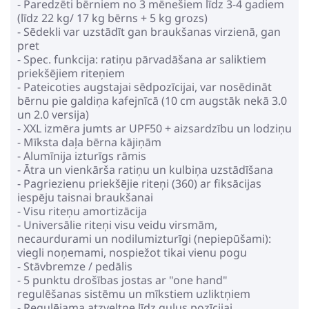
- Paredzēti bērniem no 3 mēnešiem līdz 3-4 gadiem
(līdz 22 kg/ 17 kg bērns + 5 kg grozs)
- Sēdekli var uzstādīt gan braukšanas virzienā, gan
pret
- Spec. funkcija: ratiņu pārvadāšana ar saliktiem
priekšējiem riteņiem
- Pateicoties augstajai sēdpozīcijai, var nosēdināt
bērnu pie galdiņa kafejnīcā (10 cm augstāk nekā 3.0
un 2.0 versija)
- XXL izmēra jumts ar UPF50 + aizsardzību un lodziņu
- Mīksta daļa bērna kājiņām
- Alumīnija izturīgs rāmis
- Ātra un vienkārša ratiņu un kulbiņa uzstādīšana
- Pagriezienu priekšējie riteņi (360) ar fiksācijas
iespēju taisnai braukšanai
- Visu riteņu amortizācija
- Universālie riteņi visu veidu virsmām,
necaurdurami un nodilumizturīgi (nepiepūšami):
viegli noņemami, nospiežot tikai vienu pogu
- Stāvbremze / pedālis
- 5 punktu drošības jostas ar "one hand"
regulēšanas sistēmu un mīkstiem uzliktņiem
- Regulējama atzveltne līdz guļus pozīcijai