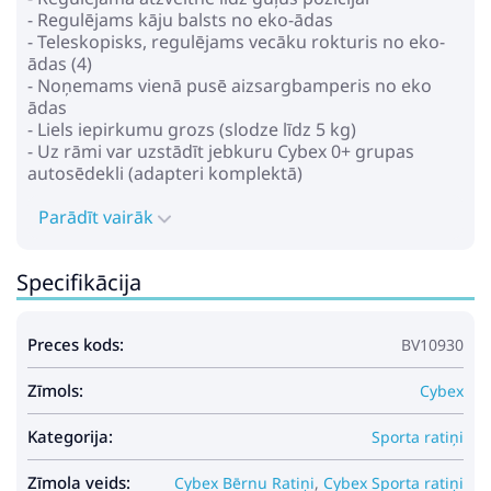
- Regulējams kāju balsts no eko-ādas
- Teleskopisks, regulējams vecāku rokturis no eko-
ādas (4)
- Noņemams vienā pusē aizsargbamperis no eko
ādas
- Liels iepirkumu grozs (slodze līdz 5 kg)
- Uz rāmi var uzstādīt jebkuru Cybex 0+ grupas
autosēdekli (adapteri komplektā)
- Kompakta salikšana kopā ar pastaigu bloku
Parādīt vairāk
Gabarīti:
- Ratu izmēri nesaliktā veidā: 88x58x114 cm
Specifikācija
- Ratu izmēri saliktā veidā: 30x58x93 cm
- Atzveltnes augstums: 55 cm
- Sēdekļa dziļums: 24 cm
Preces kods:
BV10930
- Sēdekļa platums: 28 cm
- Sēdekļa garums: 95 cm
Zīmols:
- Riteņu bāzes platums: 57 cm
Cybex
- Riteņu diametrs:
* Priekšējie: 19 cm
Kategorija:
Sporta ratiņi
* Aizmugurējie: 30 cm
- Svars: 12,4 kg
Zīmola veids:
Cybex Bērnu Ratiņi
,
Cybex Sporta ratiņi