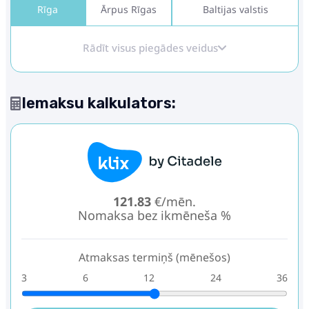
Rīga
Ārpus Rīgas
Baltijas valstis
Rādīt visus piegādes veidus
Iemaksu kalkulators:
121.83
€/mēn.
Nomaksa bez ikmēneša %
Atmaksas termiņš (mēnešos)
3
6
12
24
36