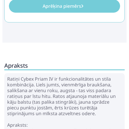
Aprēķina piemērs
Apraksts
Ratiņi Cybex Priam IV ir funkcionalitātes un stila
kombinācija. Liels jumts, vienmērīga braukšana,
salikšana ar vienu roku, augsta - tas viss padara
ratiņus par īstu hitu. Ratos atjaunoja materiālu un
kāju balstu (tas palika stingrāki), jauna sprādze
piecu punktu jostām, ērts krūzes turētāja
stiprinājums un mīksta atzveltnes odere.
Apraksts: