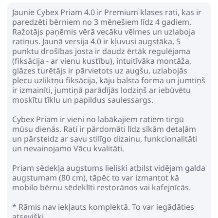
Ratu kulba
Jaunie Cybex Priam 4.0 ir Premium klases rati, kas ir
322.39€
375.49€
paredzēti bērniem no 3 mēnešiem līdz 4 gadiem.
Ražotājs paņēmis vērā vecāku vēlmes un uzlaboja
ratiņus. Jaunā versija 4.0 ir kļuvusi augstāka, 5
Pirkt
Patīk
punktu drošības josta ir daudz ērtāk regulējama
(fiksācija - ar vienu kustību), intuitīvāka montāža,
glāzes turētājs ir pārvietots uz augšu, uzlabojās
plecu uzliktņu fiksācija, kāju balsta forma un jumtiņš
ir izmainīti, jumtiņā parādījās lodziņš ar iebūvētu
Cybex Zeno Creme With
moskītu tīklu un papildus saulessargs.
Orange Details Sporta ratu
rāmis
457.99€
Cybex Priam ir vieni no labākajiem ratiem tirgū
527.99€
mūsu dienās. Rati ir pārdomāti līdz sīkām detaļām
un pārsteidz ar savu stilīgo dizainu, funkcionalitāti
un nevainojamo Vācu kvalitāti.
Pirkt
Patīk
Priam sēdekļa augstums lieliski atbilst vidējam galda
augstumam (80 cm), tāpēc to var izmantot kā
mobilo bērnu sēdeklīti restorānos vai kafejnīcās.
Ratu kulba EasyGo Echo Ebony
Black
* Rāmis nav iekļauts komplektā. To var iegādāties
atsevišķi.