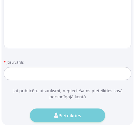
Pirkt
Patīk
Cybex Mios Simply Flowers
Nude Beige Ratu kulba
631.99€
695.99€
Jūsu vārds
Pirkt
Patīk
Lai publicētu atsauksmi, nepieciešams pieteikties savā
Ratu kulba Euro-Cart
personīgajā kontā
Crox Taupe
131.79€
158.99€
Pieteikties
Pirkt
Patīk