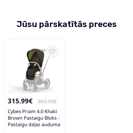
Cybex Mios Kurkova One Love
Jūsu pārskatītās preces
Ratu kulba
631.99€
695.99€
Pirkt
Patīk
Peg Perego YPSI True Black
Ratu kulba
315.99€
363.99€
242.89€
295.49€
Cybex Priam 4.0 Khaki
Brown Pastaigu Bloks -
Pirkt
Patīk
Pastaigu daļas auduma
pārvalks