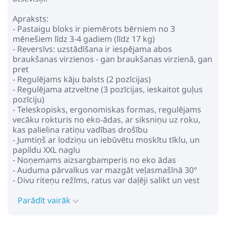
65.79€
85.49€
Apraksts:
- Pastaigu bloks ir piemērots bērniem no 3
Pirkt
Patīk
mēnešiem līdz 3-4 gadiem (līdz 17 kg)
- Reversīvs: uzstādīšana ir iespējama abos
braukšanas virzienos - gan braukšanas virzienā, gan
pret
- Regulējams kāju balsts (2 pozīcijas)
Cybex Zeno Powdery Pink by
- Regulējama atzveltne (3 pozīcijas, ieskaitot guļus
Anna Lewandowska Pastaigu
pozīciju)
bloks
- Teleskopisks, ergonomiskas formas, regulējams
350.99€
404.99€
vecāku rokturis no eko-ādas, ar siksniņu uz roku,
kas palielina ratiņu vadības drošību
- Jumtiņš ar lodziņu un iebūvētu moskītu tīklu, un
Pirkt
Patīk
papildu XXL naglu
- Noņemams aizsargbamperis no eko ādas
- Auduma pārvalkus var mazgāt veļasmašīnā 30°
- Divu riteņu režīms, ratus var daļēji salikt un vest
Cybex Priam 4.0 Onyx Black
tikai uz diviem aizmugurējiem riteņiem
Conscious Eco Ratu kulba
Parādīt vairāk
Gabarīti:
516.99€
569.99€
- Sēdekļa izmēri (iekš.): G x P x Dz: 94 x 27 x 27 cm