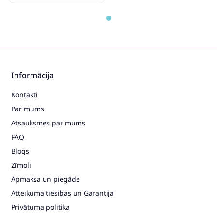
Cybex Mios True Red Pastaigu
Bloks
266.99€
307.99€
Informācija
Pirkt
Patīk
Kontakti
Par mums
Atsauksmes par mums
FAQ
Blogs
Zīmoli
Apmaksa un piegāde
Atteikuma tiesibas un Garantija
Privātuma politika