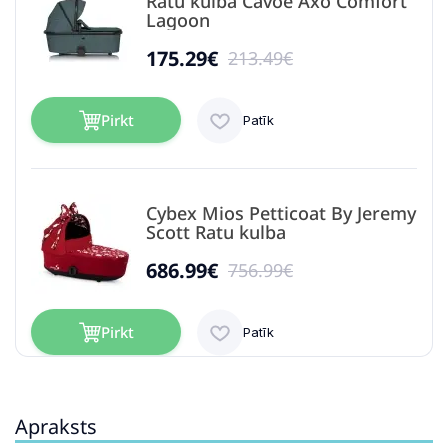
Ratu kulba Cavoe Axo Comfort
Lagoon
175.29€
213.49€
Pirkt
Patīk
Cybex Mios Petticoat By Jeremy
Scott Ratu kulba
686.99€
756.99€
Pirkt
Patīk
Apraksts
Peg Perego Culla Belvedere
MON AMOUR IN17000000BA36