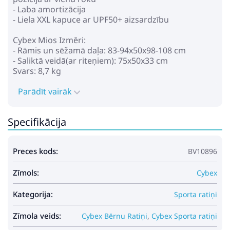
- Laba amortizācija
- Liela XXL kapuce ar UPF50+ aizsardzību
Cybex Mios Izmēri:
- Rāmis un sēžamā daļa: 83-94x50x98-108 cm
- Saliktā veidā(ar riteņiem): 75x50x33 cm
Svars: 8,7 kg
Parādīt vairāk
Specifikācija
Preces kods:
BV10896
Zīmols:
Cybex
Kategorija:
Sporta ratiņi
Zīmola veids:
Cybex Bērnu Ratiņi
,
Cybex Sporta ratiņi