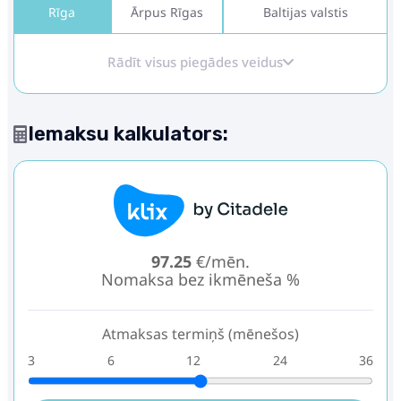
Rīga
Ārpus Rīgas
Baltijas valstis
Rādīt visus piegādes veidus
Iemaksu kalkulators:
97.25
€/mēn.
Nomaksa bez ikmēneša %
Atmaksas termiņš (mēnešos)
3
6
12
24
36