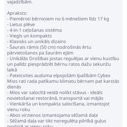
vajadzībām.
Apraksts:
- Piemēroti bērniņiem no 6 mēnešiem līdz 17 kg
- Lietus plēve
- 4-in-1 ceļošanas sistēma
- Viegls un kompakts
- Klasisks un unikāls dizains
- Šaurais rāmis (50 cm) nodrošinās ērtu
pārvietošanos pa šaurām ejām
- Unikālās Drošības jostas regulējas ar vienu kustību
un palīdz piesprādzēt bērnu ratos dažu sekunžu
laikā
- Pateicoties auduma elpojošām īpašībām Cybex
Mios rati rada patīkamu klimatu bērnam pat karstās
dienās
- Mios var salocītā veidā nolikt stāvus - ideāls
novietošanai restorānā, transportā vai mājās
- Vienkārša un kompakta salocīšana, izmantojot
vienu roku
- Abos virzienos izmantojama sēžamā daļa
- Sēžamā daļa var tikt noregulēta pilnībā guļus
pozīcijā ar vienu roku