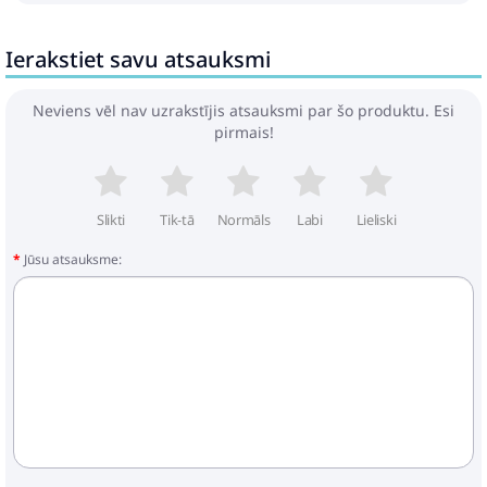
Ierakstiet savu atsauksmi
Neviens vēl nav uzrakstījis atsauksmi par šo produktu. Esi
pirmais!
Slikti
Tik-tā
Normāls
Labi
Lieliski
Jūsu atsauksme: