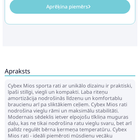
Aprēķina piemērs
Apraksts
Cybex Mios sporta rati ar unikālo dizainu ir praktiski,
īpaši stilīgi, viegli un kompakti. Laba riteņu
amortizācija nodrošinās līdzenu un komfortablu
braucienu arī pa sliktākiem ceļiem. Cybex Mios rati
nodrošina vieglu rāmi un maksimālu stabilitāti.
Modernais sēdeklis ietver elpojošu tīkliņa muguras
daļu, kas ne tikai nodrošina ratu vieglu svaru, bet arī
palīdz regulēt bērna ķermeņa temperatūru. Cybex
Mios rati - ideāli piemēroti mūsdienu vecāku