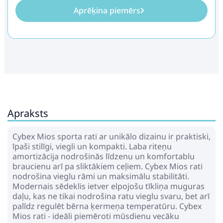
Aprēķina piemērs
Apraksts
Cybex Mios sporta rati ar unikālo dizainu ir praktiski,
īpaši stilīgi, viegli un kompakti. Laba riteņu
amortizācija nodrošinās līdzenu un komfortablu
braucienu arī pa sliktākiem ceļiem. Cybex Mios rati
nodrošina vieglu rāmi un maksimālu stabilitāti.
Modernais sēdeklis ietver elpojošu tīkliņa muguras
daļu, kas ne tikai nodrošina ratu vieglu svaru, bet arī
palīdz regulēt bērna ķermeņa temperatūru. Cybex
Mios rati - ideāli piemēroti mūsdienu vecāku