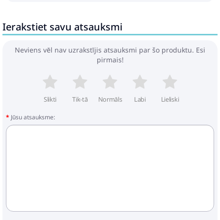
Ierakstiet savu atsauksmi
Neviens vēl nav uzrakstījis atsauksmi par šo produktu. Esi
pirmais!
Slikti
Tik-tā
Normāls
Labi
Lieliski
Jūsu atsauksme: