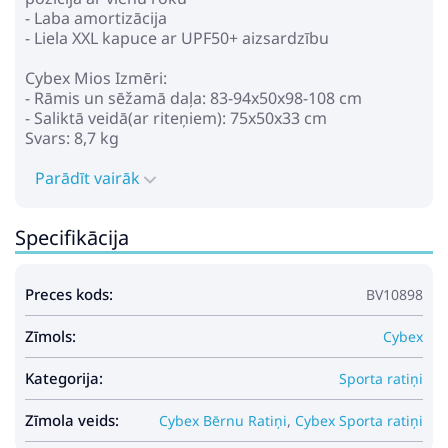
- Laba amortizācija
- Liela XXL kapuce ar UPF50+ aizsardzību
Cybex Mios Izmēri:
- Rāmis un sēžamā daļa: 83-94x50x98-108 cm
- Saliktā veidā(ar riteņiem): 75x50x33 cm
Svars: 8,7 kg
Parādīt vairāk
Specifikācija
Preces kods:
BV10898
Zīmols:
Cybex
Kategorija:
Sporta ratiņi
Zīmola veids:
Cybex Bērnu Ratiņi
,
Cybex Sporta ratiņi