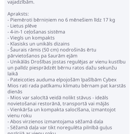
vajadzībām.
Apraksts:
- Piemēroti bērniņiem no 6 mēnešiem līdz 17 kg
- Lietus plēve
- 4-in-1 ceļošanas sistēma
- Viegls un kompakts
- Klasisks un unikāls dizains
- Šaurais rāmis (50 cm) nodrošinās ērtu
pārvietošanos pa šaurām ejām
- Unikālās Drošības jostas regulējas ar vienu kustību
un palīdz piesprādzēt bērnu ratos dažu sekunžu
laikā
- Pateicoties auduma elpojošām īpašībām Cybex
Mios rati rada patīkamu klimatu bērnam pat karstās
dienās
- Mios var salocītā veidā nolikt stāvus - ideāls
novietošanai restorānā, transportā vai mājās
- Vienkārša un kompakta salocīšana, izmantojot
vienu roku
- Abos virzienos izmantojama sēžamā daļa
- Sēžamā daļa var tikt noregulēta pilnībā guļus
pozīcijā ar vienu roku