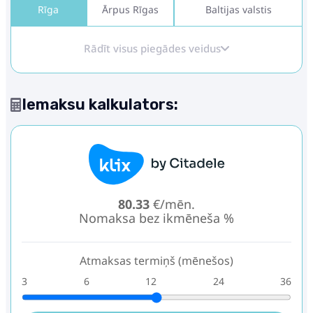
Rīga
Ārpus Rīgas
Baltijas valstis
Rādīt visus piegādes veidus
Iemaksu kalkulators:
80.33
€/mēn.
Nomaksa bez ikmēneša %
Atmaksas termiņš (mēnešos)
3
6
12
24
36